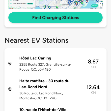
Find Charging Stations
Nearest EV Stations
Hôtel Lac Carling
8.67
2255 Route 327, Grenville-sur-la-
KM
Rouge, QC, J0V 1B0
Halte routière - 30 route du
12.64
Lac-Rond Nord
KM
30 Route du Lac Rond Nord,
Montcalm, QC, J0T 2V0
10, rue de l'Hôtel-de-Ville,