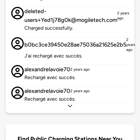
deleted-
2 years
ago
users+Yed1j78g0k@mogiletech.com
Charged successfully.
2
b0bc3ce39450e28ae75036a21625e2b5
years
ago
J’ai rechargé avec succès.
alexandrelavoie70
2 years ago
Rechargé avec succès.
alexandrelavoie70
2 years ago
Rechargé avec succès.
Find Public Charging Stations Near You