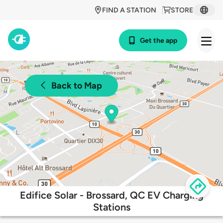
FIND A STATION
STORE
Get the app
Back to Map
Edifice Solar - Brossard, QC EV Charging
Stations