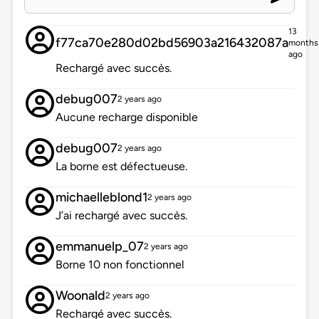
13
f77ca70e280d02bd56903a216432087a
months
ago
Rechargé avec succès.
debug007
2 years ago
Aucune recharge disponible
debug007
2 years ago
La borne est défectueuse.
michaelleblond1
2 years ago
J’ai rechargé avec succès.
emmanuelp_07
2 years ago
Borne 10 non fonctionnel
Woonald
2 years ago
Rechargé avec succès.