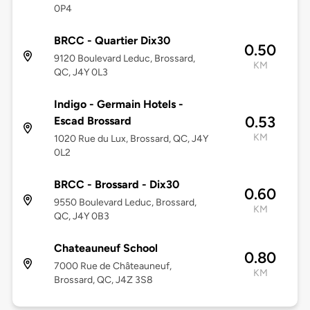
0P4
BRCC - Quartier Dix30
0.50
9120 Boulevard Leduc, Brossard,
KM
QC, J4Y 0L3
Indigo - Germain Hotels -
0.53
Escad Brossard
KM
1020 Rue du Lux, Brossard, QC, J4Y
0L2
BRCC - Brossard - Dix30
0.60
9550 Boulevard Leduc, Brossard,
KM
QC, J4Y 0B3
Chateauneuf School
0.80
7000 Rue de Châteauneuf,
KM
Brossard, QC, J4Z 3S8