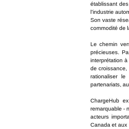
établissant des
l’industrie aut
Son vaste résea
commodité de l
Le chemin vers
précieuses. Pa
interprétation 
de croissance, 
rationaliser 
partenariats, au
ChargeHub exp
remarquable - 
acteurs import
Canada et aux É