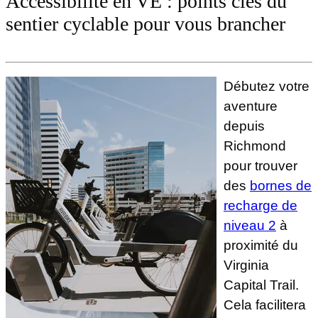
Accessibilité en VE : points clés du
sentier cyclable pour vous brancher
Débutez votre
aventure
depuis
Richmond
pour trouver
des
bornes de
recharge de
niveau 2
à
proximité du
Virginia
Capital Trail.
Cela facilitera