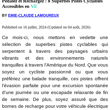
Pédalez et Rechargez : 8 Superbes Pistes Cyclables
Accessibles en
VE
Le sentier Harvest Moon
BY
EMIE-CLAUDE LAMOUREUX
Le sentier Virginia Capital Trail
Published on 16 juillet, 2024 (Updated on 04 août, 2026)
Ce mois-ci, nous mettons en vedette une
Le P'tit Train du Nord
sélection de superbes pistes cyclables qui
serpentent à travers des paysages urbains
Le Little Miami Scenic Trail
vibrants et des environnements naturels
tranquilles à travers l'Amérique du Nord. Que vous
soyez un cycliste passionné ou que vous
Le sentier géorgien
préfériez une balade tranquille, ces pistes offrent
l'évasion parfaite pour une excursion spontanée
Le Root River State Trail
d'une journée ou une escapade relaxante de fin
de semaine. De plus, soyez assuré que des
bornes de recharge pour votre véhicule électrique