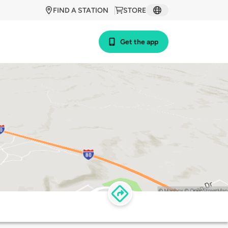
FIND A STATION
STORE
Get the app