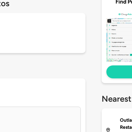
Find P
tos
Nearest
Outl
Resta