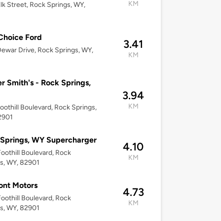
KM
lk Street, Rock Springs, WY,
 Choice Ford
3.41
ewar Drive, Rock Springs, WY,
KM
r Smith's - Rock Springs,
3.94
KM
oothill Boulevard, Rock Springs,
2901
Springs, WY Supercharger
4.10
oothill Boulevard, Rock
KM
s, WY, 82901
ont Motors
4.73
oothill Boulevard, Rock
KM
s, WY, 82901