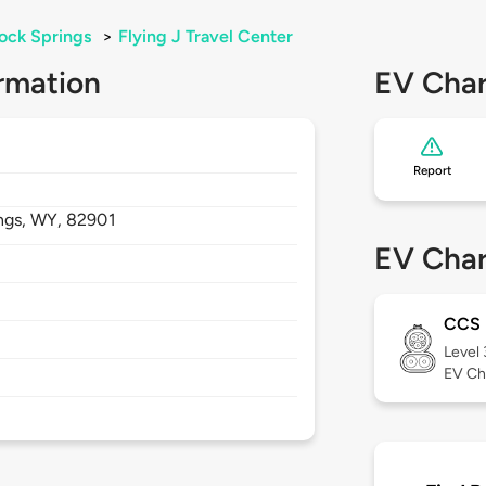
ock Springs
>
Flying J Travel Center
rmation
EV Char
Report
ngs,
WY,
82901
EV Char
CCS
Level
EV Ch