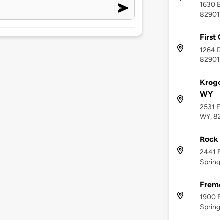
1630 E
82901
First
1264 D
82901
Kroge
WY
2531 F
WY, 8
Rock 
2441 F
Spring
Frem
1900 F
Spring