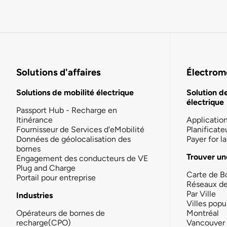
Solutions d'affaires
Électromo
Solutions de mobilité électrique
Solution d
électrique
Passport Hub - Recharge en
Itinérance
Applicatio
Fournisseur de Services d'eMobilité
Planificate
Données de géolocalisation des
Payer for 
bornes
Trouver un
Engagement des conducteurs de VE
Plug and Charge
Carte de B
Portail pour entreprise
Réseaux d
Par Ville
Industries
Villes popu
Opérateurs de bornes de
Montréal
recharge(CPO)
Vancouver