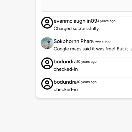
evanmclaughlin09
4 years ago
Charged successfully.
Sokphornn Phan
8 years ago
Google maps said it was free! But it is
bodundra
10 years ago
checked-in
bodundra
10 years ago
checked-in