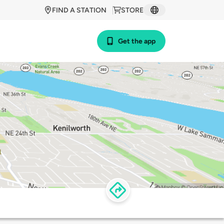
FIND A STATION
STORE
Get the app