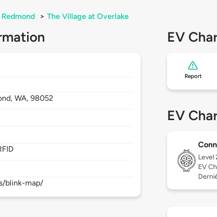
Redmond
>
The Village at Overlake
rmation
EV Char
Report
ond,
WA,
98052
EV Char
Conn
RFID
Level
EV Ch
Derniè
s/blink-map/