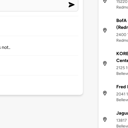
15220 
Redmo
BofA
(Red
2400 
Redmo
 not..
KORE
Cent
2125 1
Belle
Fred 
2041 
Belle
Jagua
13817 
Belle