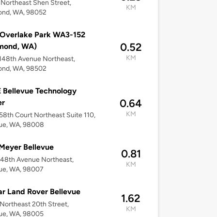
Northeast Shen Street,
KM
nd, WA, 98052
 Overlake Park WA3-152
0.52
mond, WA)
KM
148th Avenue Northeast,
nd, WA, 98502
 Bellevue Technology
0.64
er
KM
58th Court Northeast Suite 110,
vue, WA, 98008
Meyer Bellevue
0.81
148th Avenue Northeast,
KM
vue, WA, 98007
r Land Rover Bellevue
1.62
Northeast 20th Street,
KM
vue, WA, 98005