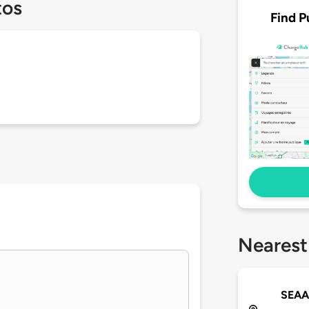
tos
Find P
Nearest
SEAAD