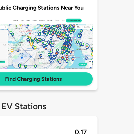
ublic Charging Stations Near You
Find Charging Stations
 EV Stations
d
0.17