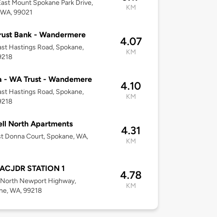
ast Mount Spokane Park Drive,
KM
 WA, 99021
rust Bank - Wandermere
4.07
st Hastings Road, Spokane,
KM
9218
a - WA Trust - Wandemere
4.10
st Hastings Road, Spokane,
KM
9218
ll North Apartments
4.31
st Donna Court, Spokane, WA,
KM
IACJDR STATION 1
4.78
 North Newport Highway,
KM
ne, WA, 99218