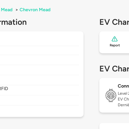
Mead
>
Chevron Mead
rmation
EV Char
Report
1
EV Char
Conn
RFID
Level
EV Ch
Derniè