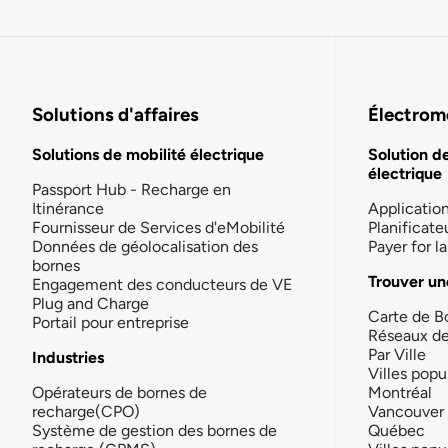
Solutions d'affaires
Électromo
Solutions de mobilité électrique
Solution d
électrique
Passport Hub - Recharge en
Itinérance
Applicatio
Fournisseur de Services d'eMobilité
Planificate
Données de géolocalisation des
Payer for 
bornes
Trouver un
Engagement des conducteurs de VE
Plug and Charge
Carte de B
Portail pour entreprise
Réseaux d
Par Ville
Industries
Villes popu
Opérateurs de bornes de
Montréal
recharge(CPO)
Vancouver
Système de gestion des bornes de
Québec