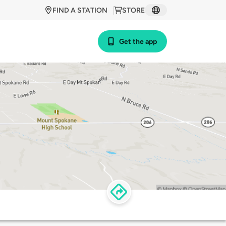
FIND A STATION
STORE
Get the app