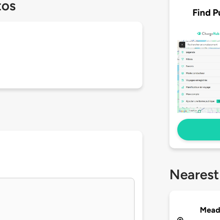
tos
Find P
Nearest
Mea