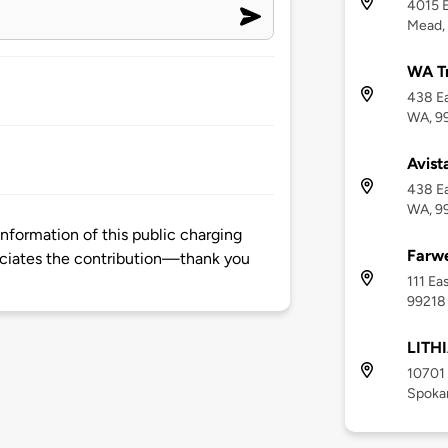
4015 E
Mead,
WA T
438 Ea
WA, 9
Avist
438 Ea
WA, 9
formation of this public charging
Farwe
ciates the contribution—thank you
111 Ea
99218
LITH
10701
Spoka