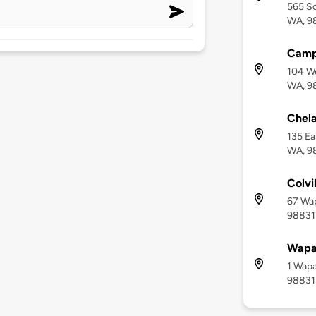
565 So
WA, 9
Campb
104 We
WA, 9
Chela
135 Ea
WA, 9
Colvi
67 Wap
98831
Wapat
1 Wapa
98831