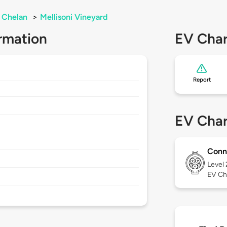
Chelan
>
Mellisoni Vineyard
rmation
EV Char
Report
EV Char
Conn
Level
EV Ch