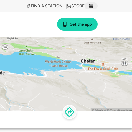
FIND A STATION
STORE
Get the app