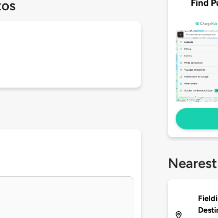
Find P
tos
Nearest
Field
Desti