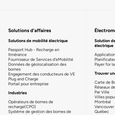
Solutions d'affaires
Électromo
Solutions de mobilité électrique
Solution d
électrique
Passport Hub - Recharge en
Itinérance
Applicatio
Fournisseur de Services d'eMobilité
Planificate
Données de géolocalisation des
Payer for 
bornes
Trouver un
Engagement des conducteurs de VE
Plug and Charge
Carte de B
Portail pour entreprise
Réseaux d
Par Ville
Industries
Villes popu
Opérateurs de bornes de
Montréal
recharge(CPO)
Vancouver
Système de gestion des bornes de
Québec