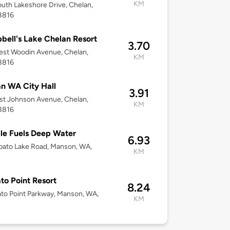
KM
uth Lakeshore Drive, Chelan,
8816
ell's Lake Chelan Resort
3.70
st Woodin Avenue, Chelan,
KM
8816
n WA City Hall
3.91
st Johnson Avenue, Chelan,
KM
8816
lle Fuels Deep Water
6.93
ato Lake Road, Manson, WA,
KM
o Point Resort
8.24
to Point Parkway, Manson, WA,
KM