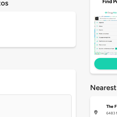
Find P
tos
Nearest
The F
6483 M