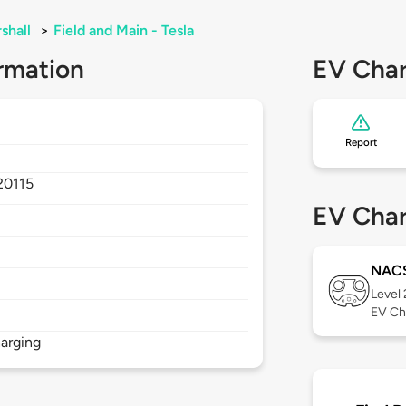
shall
>
Field and Main - Tesla
rmation
EV Char
Report
20115
EV Char
NAC
Level
EV Ch
arging