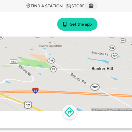
FIND A STATION
STORE
Get the app