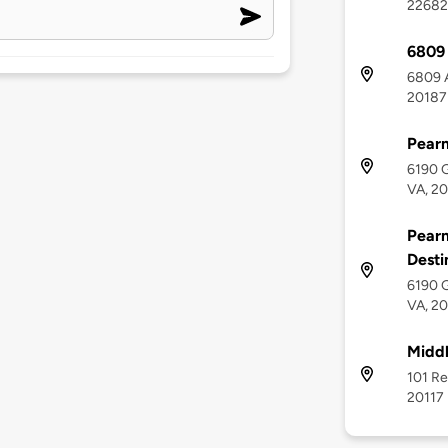
22682
6809 
6809 A
20187
Pearm
6190 
VA, 2
Pearm
Desti
6190 
VA, 2
Middl
101 Re
20117