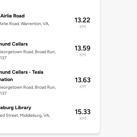
Airlie Road
13.22
irlie Road, Warrenton, VA,
KM
und Cellars
13.59
Georgetown Road, Broad Run,
KM
0137
und Cellars - Tesla
13.63
nation
KM
Georgetown Road, Broad Run,
0137
eburg Library
15.33
ed Street, Middleburg, VA,
KM