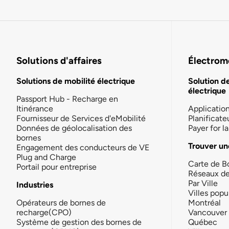
Solutions d'affaires
Électromo
Solutions de mobilité électrique
Solution d
électrique
Passport Hub - Recharge en
Itinérance
Applicatio
Fournisseur de Services d'eMobilité
Planificate
Données de géolocalisation des
Payer for 
bornes
Trouver un
Engagement des conducteurs de VE
Plug and Charge
Carte de B
Portail pour entreprise
Réseaux d
Par Ville
Industries
Villes popu
Opérateurs de bornes de
Montréal
recharge(CPO)
Vancouver
Système de gestion des bornes de
Québec