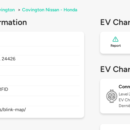
ington
>
Covington Nissan - Honda
rmation
EV Char
Report
,
24426
EV Char
Conn
RFID
Level
EV Ch
Derniè
s/blink-map/