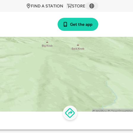
FIND A STATION
STORE
Get the app