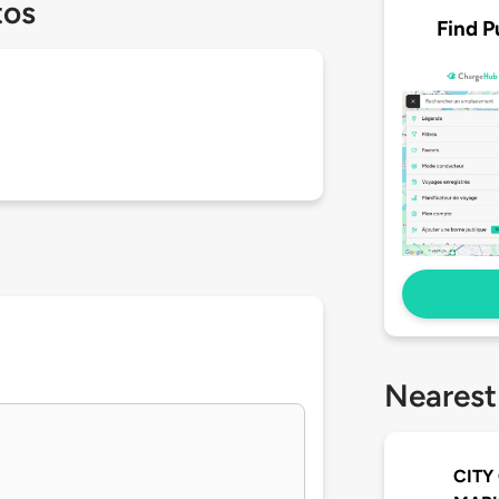
tos
Find P
Nearest
CITY