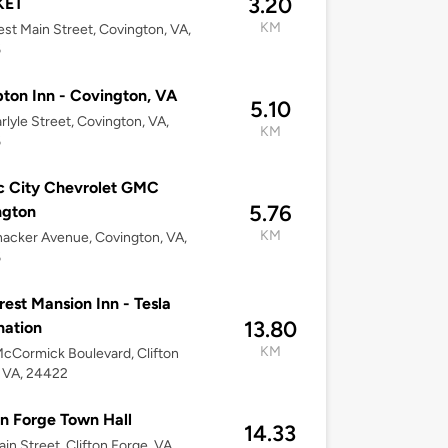
3.20
KET
KM
st Main Street, Covington, VA,
6
on Inn - Covington, VA
5.10
rlyle Street, Covington, VA,
KM
6
c City Chevrolet GMC
5.76
ngton
KM
acker Avenue, Covington, VA,
6
Crest Mansion Inn - Tesla
13.80
nation
KM
cCormick Boulevard, Clifton
 VA, 24422
on Forge Town Hall
14.33
in Street, Clifton Forge, VA,