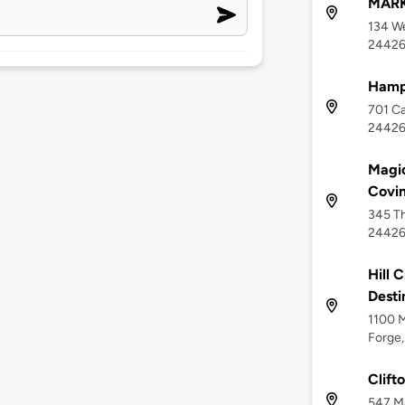
MAR
134 We
2442
Hampt
701 Ca
2442
Magi
Covi
345 Th
2442
Hill 
Desti
1100 M
Forge,
Clift
547 Ma