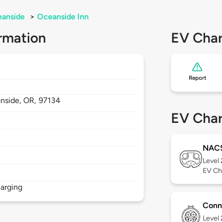
anside
>
Oceanside Inn
rmation
EV Char
Report
nside,
OR,
97134
EV Char
NAC
Level
EV Ch
arging
Conn
Level