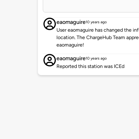
eaomaguire
10 years ago
User eaomaguire has changed the info
location. The ChargeHub Team appre
eaomaguire!
eaomaguire
10 years ago
Reported this station was ICEd