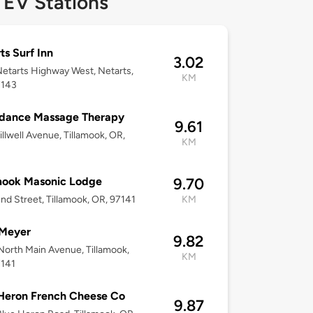
 EV Stations
ts Surf Inn
3.02
etarts Highway West, Netarts,
KM
7143
dance Massage Therapy
9.61
illwell Avenue, Tillamook, OR,
KM
mook Masonic Lodge
9.70
nd Street, Tillamook, OR, 97141
KM
 Meyer
9.82
orth Main Avenue, Tillamook,
KM
7141
Heron French Cheese Co
9.87