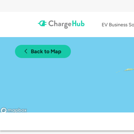
EV Business So
Back to Map