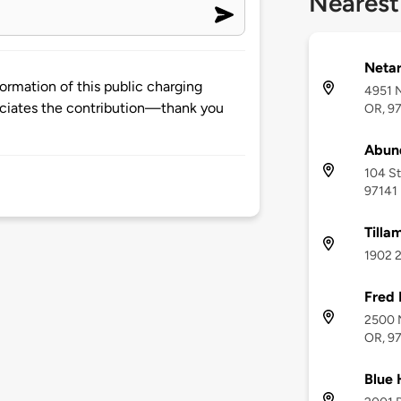
Nearest
Netar
rmation of this public charging
4951 N
ciates the contribution—thank you
OR, 9
Abun
104 St
97141
Tilla
1902 2
Fred
2500 N
OR, 9
Blue 