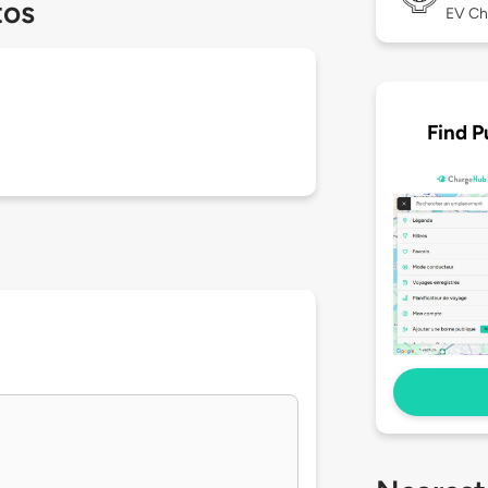
tos
EV Ch
Find P