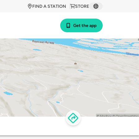
FIND A STATION
STORE
Get the app