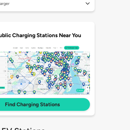
arger
ublic Charging Stations Near You
Find Charging Stations