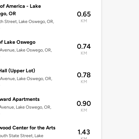
of America - Lake
0.65
go, OR
KM
h Street, Lake Oswego, OR,
4
of Lake Oswego
0.74
 Avenue, Lake Oswego, OR,
KM
4
Hall (Upper Lot)
0.78
 Avenue, Lake Oswego, OR,
KM
4
ward Apartments
0.90
Avenue, Lake Oswego, OR,
KM
4
ood Center for the Arts
1.43
uth State Street, Lake
KM