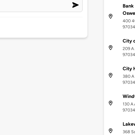
Bank 
Oswe
400 4t
9703
City 
209 A
9703
City 
380 A
9703
Wind
130 A 
9703
Lakew
368 So