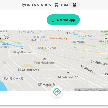
FIND A STATION
STORE
Get the app