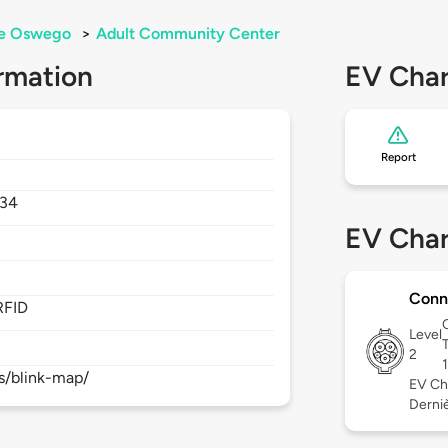
e Oswego
>
Adult Community Center
rmation
EV Char
Report
34
EV Char
Conn
RFID
Level
2
s/blink-map/
EV Ch
Derniè