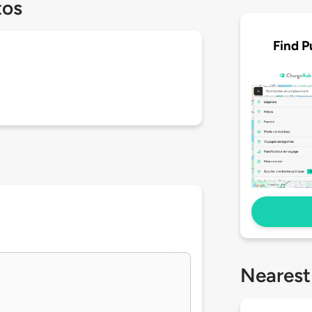
tos
Find P
Nearest