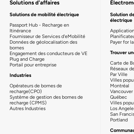
Solutions d'affaires
Électromo
Solutions de mobilité électrique
Solution d
électrique
Passport Hub - Recharge en
Itinérance
Applicatio
Fournisseur de Services d'eMobilité
Planificate
Données de géolocalisation des
Payer for 
bornes
Trouver un
Engagement des conducteurs de VE
Plug and Charge
Carte de B
Portail pour entreprise
Réseaux d
Par Ville
Industries
Villes popu
Opérateurs de bornes de
Montréal
recharge(CPO)
Vancouver
Système de gestion des bornes de
Québec
recharge (CPMS)
Villes popu
Autres Industries
Los Angele
San Franci
Portland
Communau