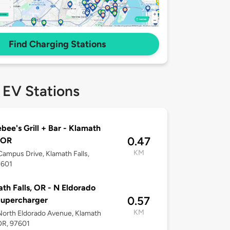
Find Charging Stations
 EV Stations
bee's Grill + Bar - Klamath
0.47
, OR
KM
ampus Drive, Klamath Falls,
7601
th Falls, OR - N Eldorado
0.57
Supercharger
KM
orth Eldorado Avenue, Klamath
 OR, 97601