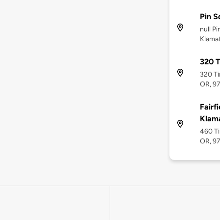
Pin S
null P
Klamat
320 T
320 Ti
OR, 9
Fairf
Klama
460 Ti
OR, 9