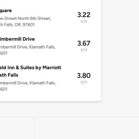
quare
3.22
ine Street North 6th Street,
KM
h Falls, OR, 97601
imbermill Drive
3.67
mbermill Drive, Klamath Falls,
KM
7601
ield Inn & Suites by Marriott
3.80
th Falls
KM
mbermill Drive, Klamath Falls,
7601