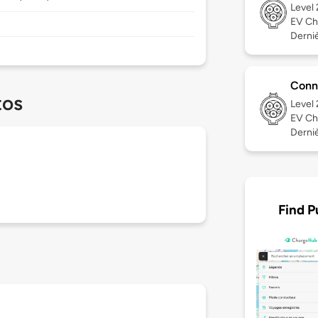
Level
EV Ch
Derniè
Conn
tos
Level
EV Ch
Dernièr
Find P