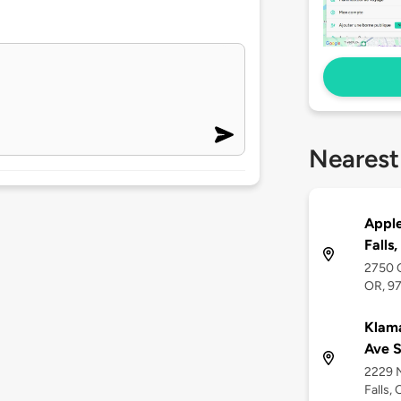
Nearest
Apple
Falls
2750 C
OR, 9
Klama
Ave 
2229 N
Falls,