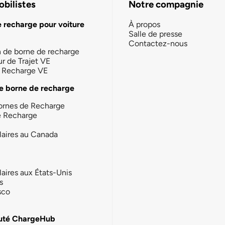
bilistes
Notre compagnie
e recharge pour voiture
À propos
Salle de presse
Contactez-nous
n de borne de recharge
ur de Trajet VE
la Recharge VE
e borne de recharge
ornes de Recharge
e Recharge
laires au Canada
laires aux États-Unis
s
sco
té ChargeHub