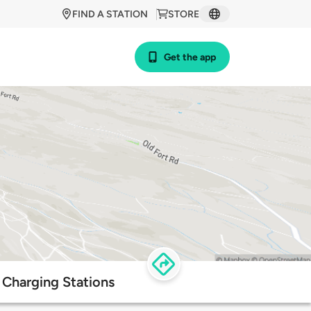
FIND A STATION
STORE
Get the app
 Charging Stations