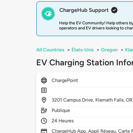
ChargeHub Support
Help the EV Community! Help others by
operators and EV drivers looking to cha
All Countries
>
États-Unis
>
Oregon
>
Kla
EV Charging Station Info
ChargePoint
3201
Campus Drive,
Klamath Falls,
OR
Publique
24 Heures
ChargeHub App, Appli Réseau, Carte R