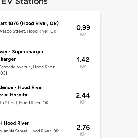
 EV Stations
rt 1876 (Hood River, OR)
0.99
asco Street, Hood River, OR,
KM
way - Supercharger
1.42
charger
KM
Cascade Avenue, Hood River,
7031
dence - Hood River
2.44
ial Hospital
KM
th Street, Hood River, OR,
 Hood River
2.76
lumbia Street, Hood River, OR,
KM