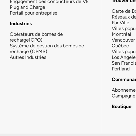
Trouver un
Engagement des conducteurs de VE
Plug and Charge
Carte de B
Portail pour entreprise
Réseaux d
Par Ville
Industries
Villes popu
Opérateurs de bornes de
Montréal
recharge(CPO)
Vancouver
Système de gestion des bornes de
Québec
recharge (CPMS)
Villes popu
Autres Industries
Los Angele
San Franci
Portland
Communau
Abonneme
Campagne 
Boutique