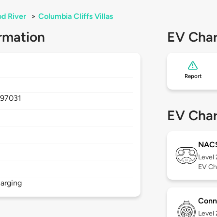
d River
>
Columbia Cliffs Villas
rmation
EV Char
Report
,
97031
EV Char
NAC
Level
EV Ch
arging
Conn
Level