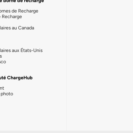
e borne de recharge
ornes de Recharge
e Recharge
laires au Canada
laires aux États-Unis
s
sco
té ChargeHub
nt
photo