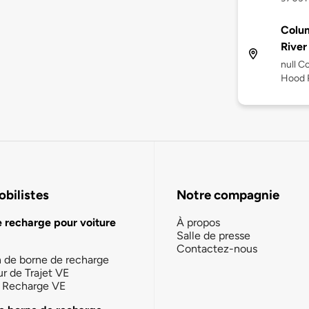
Colum
River
null C
Hood R
bilistes
Notre compagnie
e recharge pour voiture
À propos
Salle de presse
Contactez-nous
n de borne de recharge
ur de Trajet VE
la Recharge VE