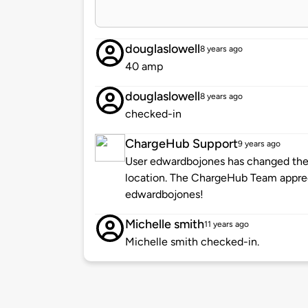
douglaslowell
8 years ago
40 amp
douglaslowell
8 years ago
checked-in
ChargeHub Support
9 years ago
User edwardbojones has changed the i
location. The ChargeHub Team appre
edwardbojones!
Michelle smith
11 years ago
Michelle smith checked-in.