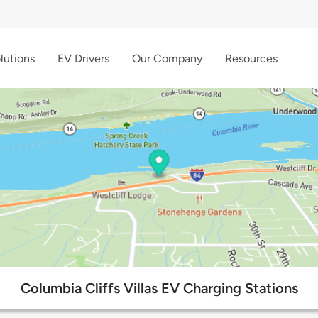
lutions
EV Drivers
Our Company
Resources
Columbia Cliffs Villas EV Charging Stations