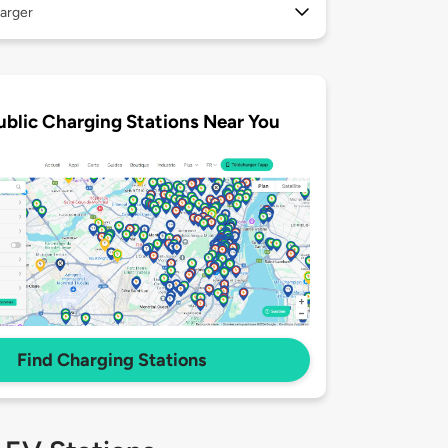
arger
ublic Charging Stations Near You
Find Charging Stations