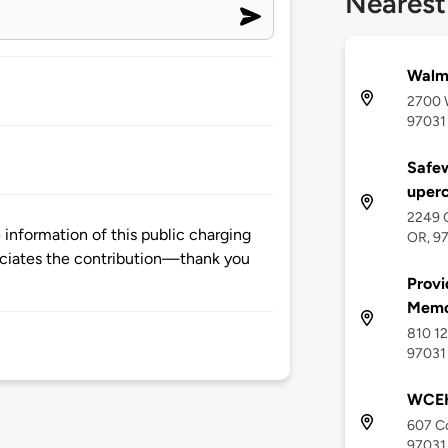
Nearest
Walma
2700 W
97031
Safe
uper
2249 
nformation of this public charging
OR, 9
ciates the contribution—thank you
Provi
Memor
810 12
97031
WCEH
607 Co
97031