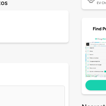
tos
EV Ch
Find P