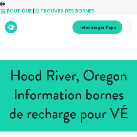
BOUTIQUE
|
TROUVER DES BORNES
Télécharger l'app
Hood River, Oregon
Information bornes
de recharge pour VÉ
Tous les pays
>
États-Unis
>
Oregon
>
Hood River