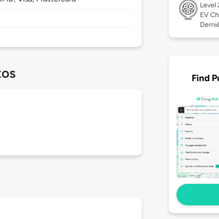
Level
EV Ch
Derniè
tos
Find P