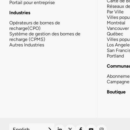
Carte de B
Portail pour entreprise
Réseaux d
Par Ville
Industries
Villes popu
Opérateurs de bornes de
Montréal
recharge(CPO)
Vancouver
Système de gestion des bornes de
Québec
recharge (CPMS)
Villes popu
Autres Industries
Los Angele
San Franci
Portland
Communau
Abonneme
Campagne 
Boutique
English