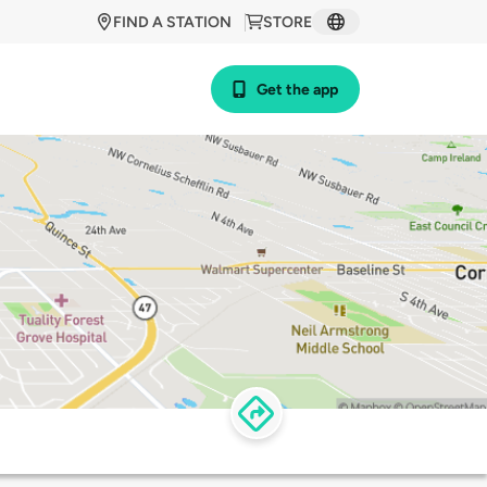
FIND A STATION
STORE
Get the app