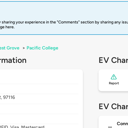
 sharing your experience in the "Comments" section by sharing any is
rge here.
est Grove
>
Pacific College
rmation
EV Char
Report
R,
97116
EV Char
Conn
FID, Visa, Mastercard