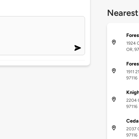
Nearest
Fores
1924 C
OR, 9
Fores
1911 2
97116
Knigh
2204 C
97116
Cedar
2037 C
97116