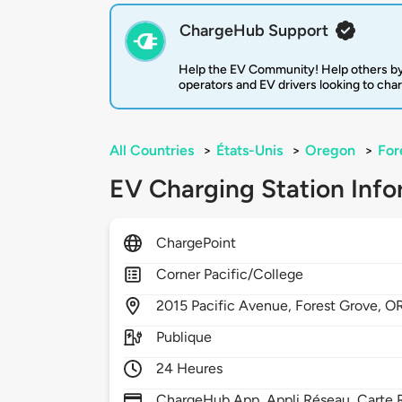
ChargeHub Support
Help the EV Community! Help others by
operators and EV drivers looking to cha
All Countries
>
États-Unis
>
Oregon
>
For
EV Charging Station Info
ChargePoint
Corner Pacific/College
2015
Pacific Avenue,
Forest Grove,
O
Publique
24 Heures
ChargeHub App, Appli Réseau, Carte R