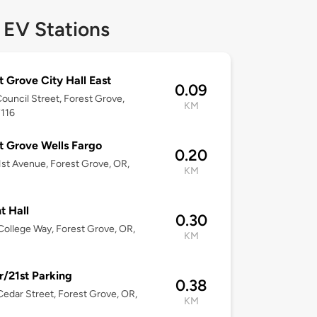
 EV Stations
t Grove City Hall East
0.09
ouncil Street, Forest Grove,
KM
7116
t Grove Wells Fargo
0.20
1st Avenue, Forest Grove, OR,
KM
t Hall
0.30
ollege Way, Forest Grove, OR,
KM
/21st Parking
0.38
edar Street, Forest Grove, OR,
KM