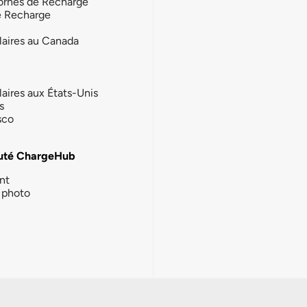
ornes de Recharge
e Recharge
laires au Canada
laires aux États-Unis
s
sco
té ChargeHub
nt
photo