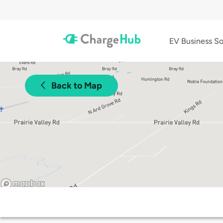
EV Business So
Back to Map