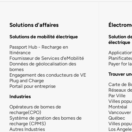
Solutions d'affaires
Électromo
Solutions de mobilité électrique
Solution d
électrique
Passport Hub - Recharge en
Itinérance
Applicatio
Fournisseur de Services d'eMobilité
Planificate
Données de géolocalisation des
Payer for 
bornes
Trouver un
Engagement des conducteurs de VE
Plug and Charge
Carte de B
Portail pour entreprise
Réseaux d
Par Ville
Industries
Villes popu
Opérateurs de bornes de
Montréal
recharge(CPO)
Vancouver
Système de gestion des bornes de
Québec
recharge (CPMS)
Villes popu
Autres Industries
Los Angele