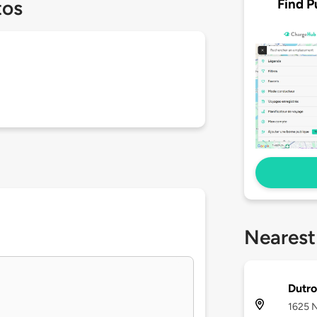
Find P
tos
Nearest
Dutro
1625 N