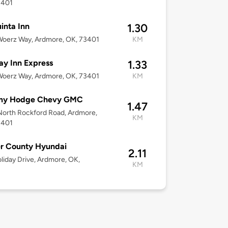
3401
inta Inn
1.30
Woerz Way, Ardmore, OK, 73401
KM
ay Inn Express
1.33
Woerz Way, Ardmore, OK, 73401
KM
my Hodge Chevy GMC
1.47
orth Rockford Road, Ardmore,
KM
3401
r County Hyundai
2.11
liday Drive, Ardmore, OK,
KM