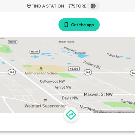
FIND A STATION
STORE
Get the app