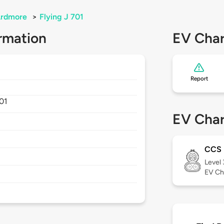
rdmore
>
Flying J 701
rmation
EV Char
Report
01
EV Char
CCS
Level
EV Ch