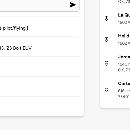
OK, 7
La Qu
1502 
pilot/flying j
Holid
1502 
3. ‘23 Bolt EUV
Jere
1540 N
OK, 7
Carte
616 Ho
73401