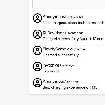
Anonymous
11 months ago
Nice chargers, clean bathrooms at the 
RLDavidson
12 months ago
Charged successfully August 10 and 1
SimplySampley
2 years ago
Charged successfully.
lhytchye
3 years ago
Expensive
Anonymous
3 years ago
Best charging experience off I35