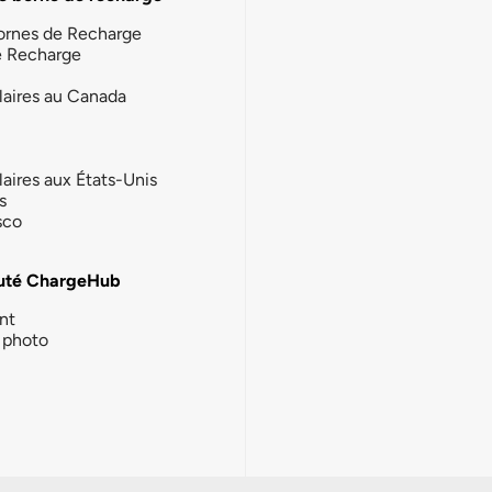
ornes de Recharge
e Recharge
laires au Canada
laires aux États-Unis
s
sco
té ChargeHub
nt
photo