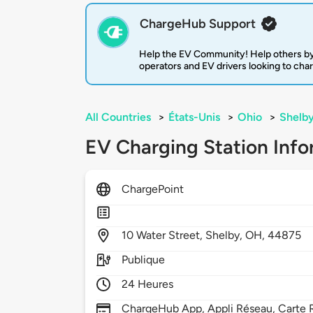
ChargeHub Support
Help the EV Community! Help others by
operators and EV drivers looking to cha
All Countries
>
États-Unis
>
Ohio
>
Shelb
EV Charging Station Info
ChargePoint
10
Water Street,
Shelby,
OH,
44875
Publique
24 Heures
ChargeHub App, Appli Réseau, Carte R