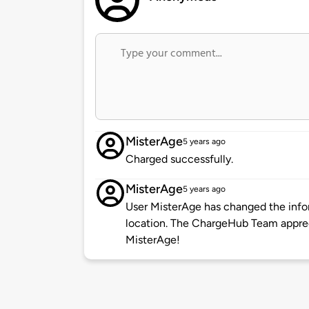
MisterAge
5 years ago
Charged successfully.
MisterAge
5 years ago
User MisterAge has changed the infor
location. The ChargeHub Team appre
MisterAge!