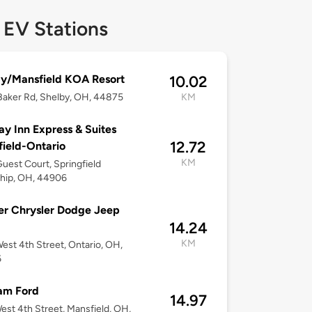
 EV Stations
y/Mansfield KOA Resort
10.02
aker Rd, Shelby, OH, 44875
KM
ay Inn Express & Suites
12.72
ield-Ontario
KM
uest Court, Springfield
hip, OH, 44906
er Chrysler Dodge Jeep
14.24
KM
est 4th Street, Ontario, OH,
6
am Ford
14.97
est 4th Street, Mansfield, OH,