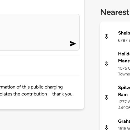
Nearest
Shelb
6787 B
Holid
Mansf
1075 G
Towns
mation of this public charging
Spitz
ciates the contribution—thank you
Ram
1777 W
4490
Grah
1515 W