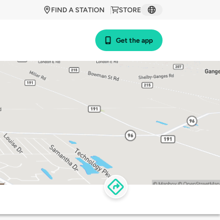
FIND A STATION
STORE
Get the app