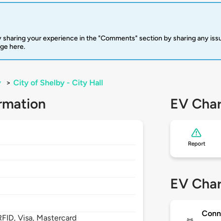
 sharing your experience in the "Comments" section by sharing any is
rge here.
y
>
City of Shelby - City Hall
rmation
EV Char
Report
EV Char
Conn
FID, Visa, Mastercard