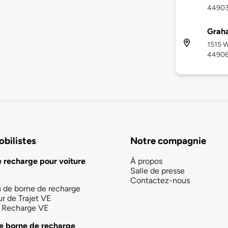
4490
Graha
1515 W
4490
bilistes
Notre compagnie
e recharge pour voiture
À propos
Salle de presse
Contactez-nous
n de borne de recharge
ur de Trajet VE
la Recharge VE
e borne de recharge