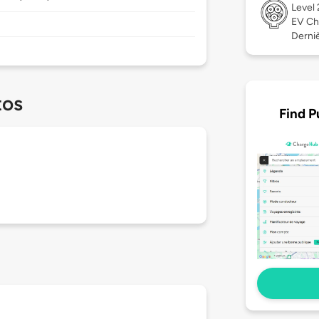
Level
EV Ch
Derniè
tos
Find P