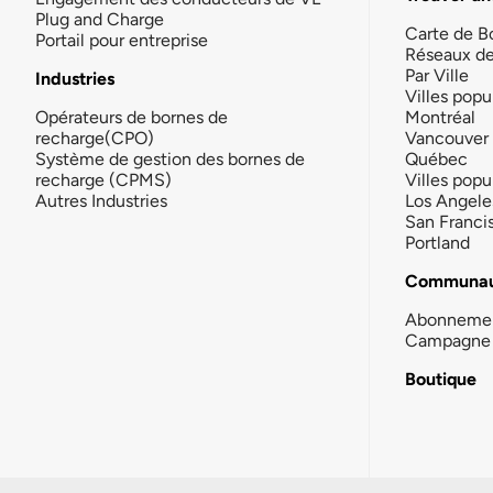
Plug and Charge
Carte de B
Portail pour entreprise
Réseaux d
Par Ville
Industries
Villes popu
Opérateurs de bornes de
Montréal
recharge(CPO)
Vancouver
Système de gestion des bornes de
Québec
recharge (CPMS)
Villes popu
Autres Industries
Los Angele
San Franci
Portland
Communau
Abonneme
Campagne 
Boutique