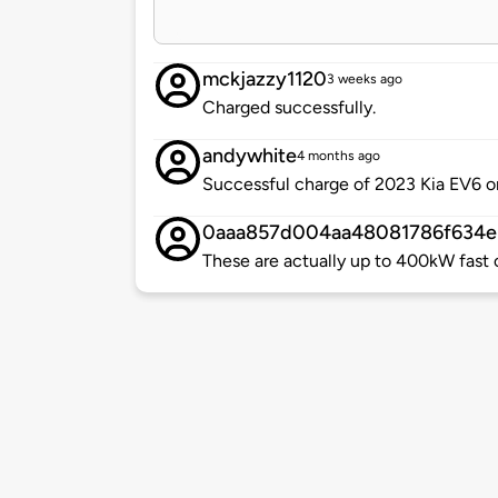
mckjazzy1120
3 weeks ago
Charged successfully.
andywhite
4 months ago
Successful charge of 2023 Kia EV6 
0aaa857d004aa48081786f634e
These are actually up to 400kW fast c