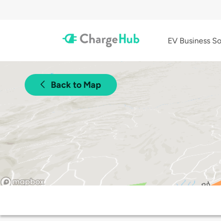
EV Business So
Back to Map