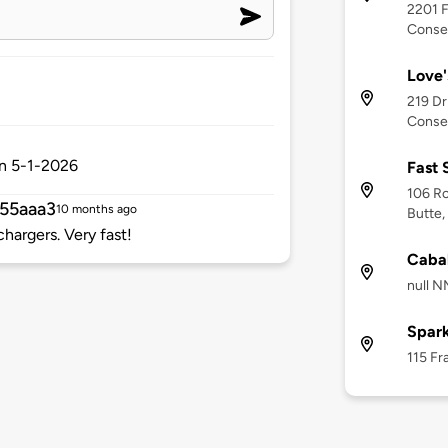
2201 F
Conse
Love'
219 Dr
Conse
on 5-1-2026
Fast 
106 Ro
55aaa3
10 months ago
Butte
hargers. Very fast!
Cabal
null N
Spar
115 Fr