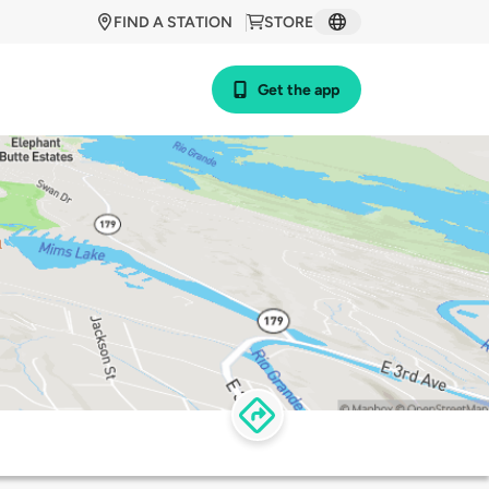
FIND A STATION
STORE
Get the app