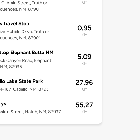
KM
.G. Amin Street, Truth or
quences, NM, 87901
s Travel Stop
0.95
ive Hubble Drive, Truth or
KM
quences, NM, 87901
Stop Elephant Butte NM
5.09
ck Canyon Road, Elephant
KM
, NM, 87935
lo Lake State Park
27.96
M-187, Caballo, NM, 87931
KM
kys
55.27
anklin Street, Hatch, NM, 87937
KM