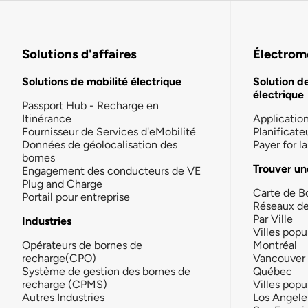
Solutions d'affaires
Électromo
Solutions de mobilité électrique
Solution d
électrique
Passport Hub - Recharge en
Itinérance
Applicatio
Fournisseur de Services d'eMobilité
Planificate
Données de géolocalisation des
Payer for 
bornes
Trouver un
Engagement des conducteurs de VE
Plug and Charge
Carte de B
Portail pour entreprise
Réseaux d
Par Ville
Industries
Villes popu
Opérateurs de bornes de
Montréal
recharge(CPO)
Vancouver
Système de gestion des bornes de
Québec
recharge (CPMS)
Villes popu
Autres Industries
Los Angele