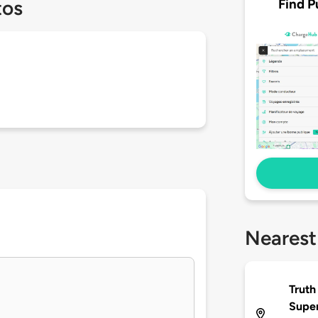
Find P
tos
Nearest
Truth
Supe