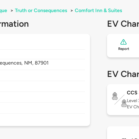
que
>
Truth or Consequences
>
Comfort Inn & Suites
rmation
EV Char
Report
sequences,
NM,
87901
EV Char
CCS 
Level
EV Ch