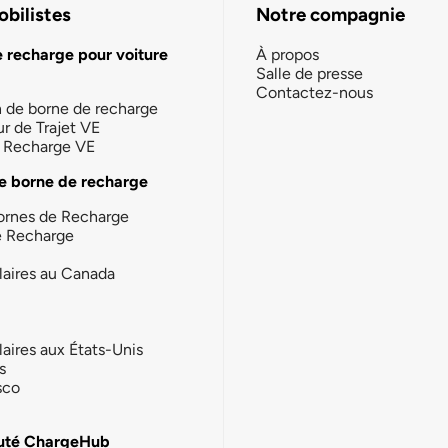
bilistes
Notre compagnie
e recharge pour voiture
À propos
Salle de presse
Contactez-nous
n de borne de recharge
ur de Trajet VE
la Recharge VE
e borne de recharge
ornes de Recharge
e Recharge
laires au Canada
laires aux États-Unis
s
sco
té ChargeHub