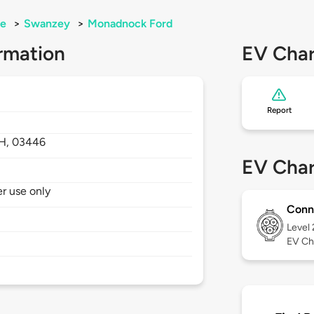
e
>
Swanzey
>
Monadnock Ford
rmation
EV Char
Report
H,
03446
EV Char
er use only
Conn
Level
EV Ch