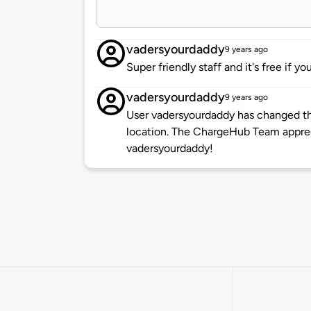
vadersyourdaddy
9 years ago
Super friendly staff and it's free if y
vadersyourdaddy
9 years ago
User vadersyourdaddy has changed the
location. The ChargeHub Team appre
vadersyourdaddy!