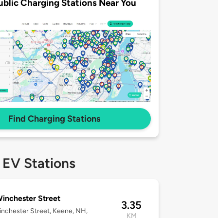
ublic Charging Stations Near You
Find Charging Stations
 EV Stations
inchester Street
3.35
nchester Street, Keene, NH,
KM