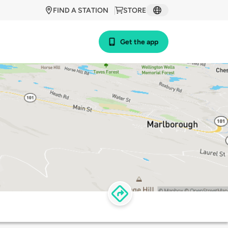
FIND A STATION
STORE
Get the app