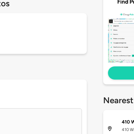
Find P
tos
Nearest
410 W
410 Wi