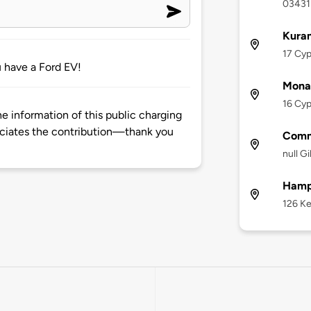
03431
Kura
17 Cyp
ou have a Ford EV!
Mona
16 Cyp
 information of this public charging
ciates the contribution—thank you
Comme
null G
Hampt
126 Ke