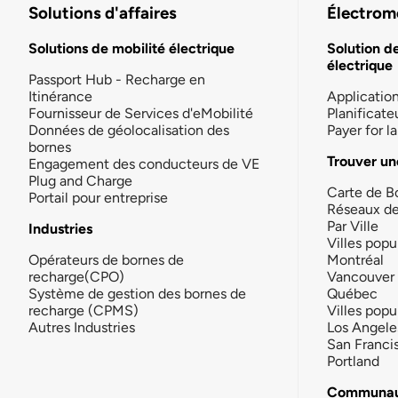
Solutions d'affaires
Électromo
Solutions de mobilité électrique
Solution d
électrique
Passport Hub - Recharge en
Itinérance
Applicatio
Fournisseur de Services d'eMobilité
Planificate
Données de géolocalisation des
Payer for 
bornes
Trouver un
Engagement des conducteurs de VE
Plug and Charge
Carte de B
Portail pour entreprise
Réseaux d
Par Ville
Industries
Villes popu
Opérateurs de bornes de
Montréal
recharge(CPO)
Vancouver
Système de gestion des bornes de
Québec
recharge (CPMS)
Villes popu
Autres Industries
Los Angele
San Franci
Portland
Communau