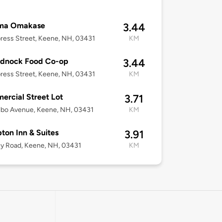
ma Omakase
3.44
ress Street, Keene, NH, 03431
KM
dnock Food Co-op
3.44
ress Street, Keene, NH, 03431
KM
rcial Street Lot
3.71
ilbo Avenue, Keene, NH, 03431
KM
on Inn & Suites
3.91
y Road, Keene, NH, 03431
KM