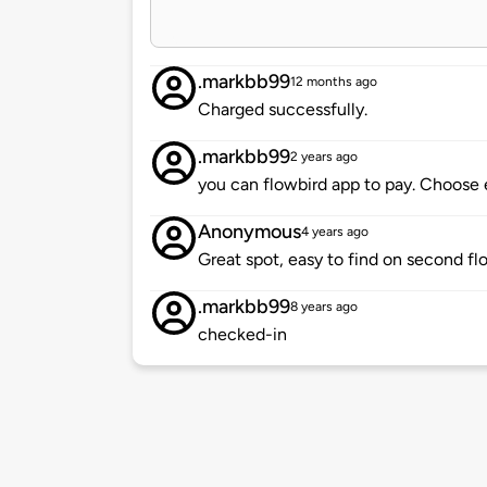
.markbb99
12 months ago
Charged successfully.
.markbb99
2 years ago
you can flowbird app to pay. Choose 
Anonymous
4 years ago
Great spot, easy to find on second fl
.markbb99
8 years ago
checked-in