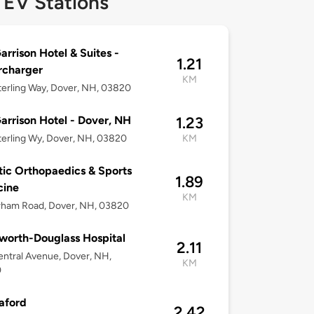
 EV Stations
arrison Hotel & Suites -
1.21
rcharger
KM
erling Way, Dover, NH, 03820
arrison Hotel - Dover, NH
1.23
erling Wy, Dover, NH, 03820
KM
tic Orthopaedics & Sports
1.89
cine
KM
rham Road, Dover, NH, 03820
orth-Douglass Hospital
2.11
ntral Avenue, Dover, NH,
KM
0
aford
2.42