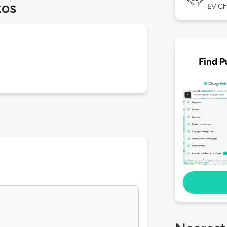
tos
EV Ch
Find P