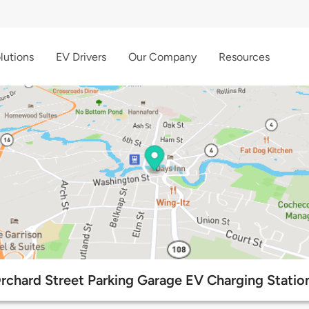
lutions
EV Drivers
Our Company
Resources
rchard Street Parking Garage EV Charging Statio