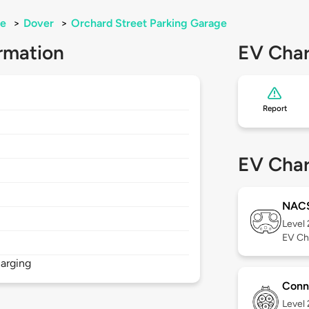
e
>
Dover
>
Orchard Street Parking Garage
rmation
EV Char
Report
EV Char
NAC
Level
EV Ch
arging
Conn
Level