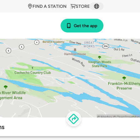
FIND A STATION
STORE
Get the app
ns