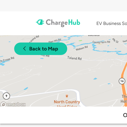
EV Business So
Back to Map
O