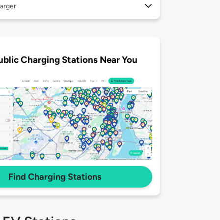
arger
ublic Charging Stations Near You
Find Charging Stations