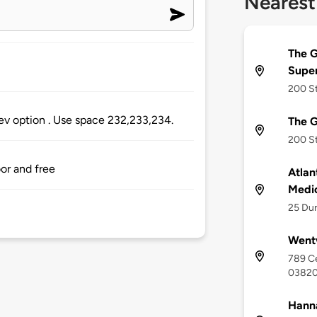
Nearest
The G
Supe
200 St
ev option . Use space 232,233,234.
The G
200 St
oor and free
Atlan
Medi
25 Du
Wentw
789 Ce
0382
Hann