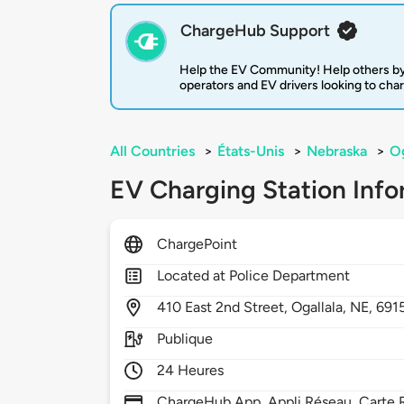
ChargeHub Support
Help the EV Community! Help others by
operators and EV drivers looking to cha
All Countries
>
États-Unis
>
Nebraska
>
Og
EV Charging Station Info
ChargePoint
Located at Police Department
410
East 2nd Street,
Ogallala,
NE,
691
Publique
24 Heures
ChargeHub App, Appli Réseau, Carte R