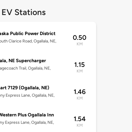
 EV Stations
ska Public Power District
0.50
uth Clarice Road, Ogallala, NE,
KM
ala, NE Supercharger
1.15
agecoach Trail, Ogallala, NE,
KM
rt 7129 (Ogallala, NE)
1.46
ny Express Lane, Ogallala, NE,
KM
Western Plus Ogallala Inn
1.54
ny Express Lane, Ogallala, NE,
KM