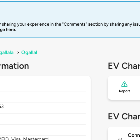
 sharing your experience in the "Comments" section by sharing any is
rge here.
allala
>
Ogallal
rmation
EV Char
Report
53
EV Char
Conn
FID, Visa, Mastercard