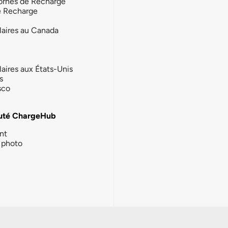
ornes de Recharge
e Recharge
laires au Canada
laires aux États-Unis
s
sco
té ChargeHub
nt
photo