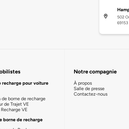
Hampt
502 Or
69153
bilistes
Notre compagnie
e recharge pour voiture
À propos
Salle de presse
Contactez-nous
n de borne de recharge
ur de Trajet VE
la Recharge VE
e borne de recharge