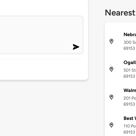
Nearest
Nebra
300 So
69153
Ogall
501 St
69153
Walma
201 Po
69153
Best 
110 Po
69153