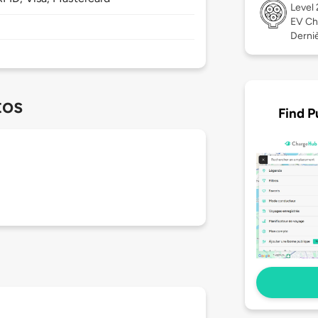
Level
EV Ch
Dernièr
tos
Find P