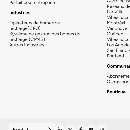
Carte de B
Portail pour entreprise
Réseaux d
Par Ville
Industries
Villes popu
Opérateurs de bornes de
Montréal
recharge(CPO)
Vancouver
Système de gestion des bornes de
Québec
recharge (CPMS)
Villes popu
Autres Industries
Los Angele
San Franci
Portland
Communau
Abonneme
Campagne 
Boutique
English