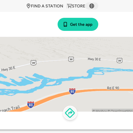
FIND A STATION
STORE
Get the app