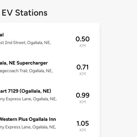
 EV Stations
al
0.50
st 2nd Street, Ogallala, NE,
KM
ala, NE Supercharger
0.71
agecoach Trail, Ogallala, NE,
KM
rt 7129 (Ogallala, NE)
0.99
ny Express Lane, Ogallala, NE,
KM
Western Plus Ogallala Inn
1.05
ny Express Lane, Ogallala, NE,
KM