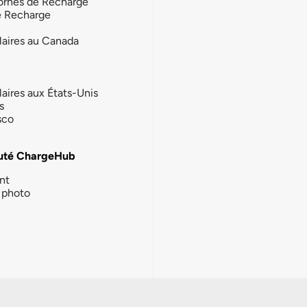
ornes de Recharge
e Recharge
laires au Canada
laires aux États-Unis
s
sco
té ChargeHub
nt
photo