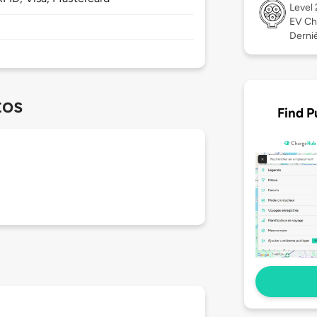
Level
EV Ch
Dernièr
tos
Find P