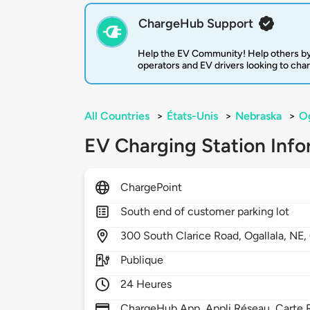
ChargeHub Support
Help the EV Community! Help others by
operators and EV drivers looking to cha
All Countries
>
États-Unis
>
Nebraska
>
Og
EV Charging Station Info
ChargePoint
South end of customer parking lot
300
South Clarice Road,
Ogallala,
NE,
Publique
24 Heures
ChargeHub App, Appli Réseau, Carte R