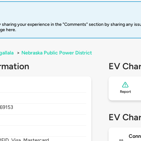
 sharing your experience in the "Comments" section by sharing any is
rge here.
allala
>
Nebraska Public Power District
rmation
EV Char
Report
69153
EV Char
Conn
FID, Visa, Mastercard