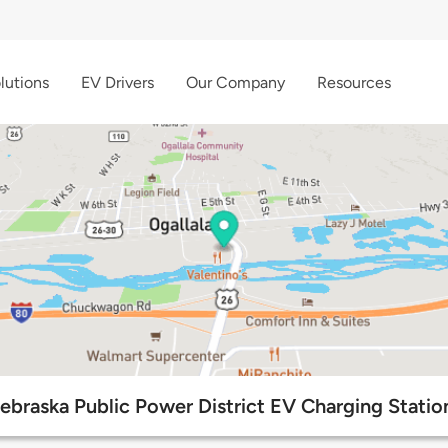
lutions
EV Drivers
Our Company
Resources
ebraska Public Power District EV Charging Statio