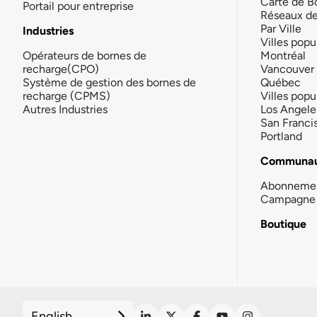
Carte de B
Portail pour entreprise
Réseaux d
Par Ville
Industries
Villes popu
Opérateurs de bornes de
Montréal
recharge(CPO)
Vancouver
Système de gestion des bornes de
Québec
recharge (CPMS)
Villes popu
Autres Industries
Los Angele
San Franci
Portland
Communau
Abonneme
Campagne 
Boutique
English