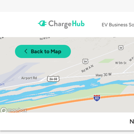
EV Business So
Back to Map
N