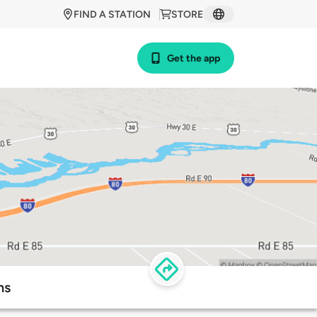
FIND A STATION
STORE
Get the app
ns