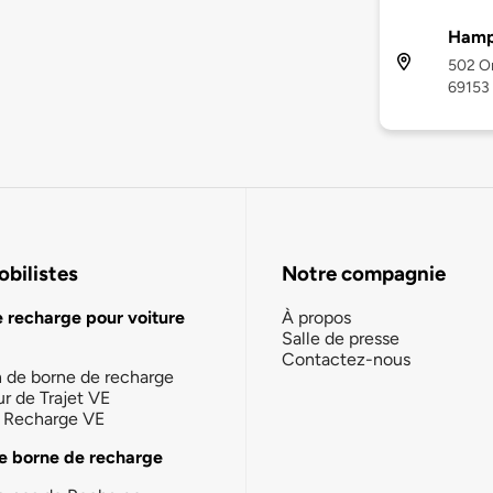
Hampt
502 Or
69153
bilistes
Notre compagnie
e recharge pour voiture
À propos
Salle de presse
Contactez-nous
n de borne de recharge
ur de Trajet VE
la Recharge VE
e borne de recharge