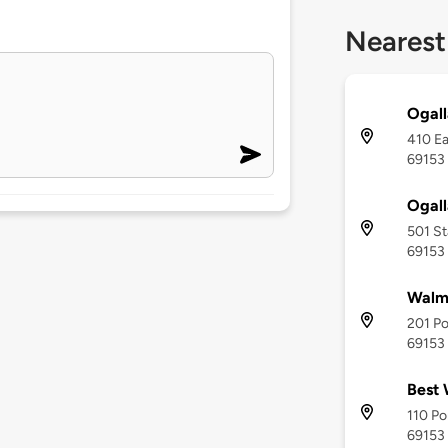
Nearest
Ogall
410 Ea
69153
Ogall
501 St
69153
Walma
201 Po
69153
Best 
110 Po
69153