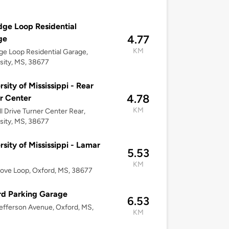
dge Loop Residential
4.77
ge
KM
ge Loop Residential Garage,
sity, MS, 38677
rsity of Mississippi - Rear
4.78
r Center
KM
ll Drive Turner Center Rear,
sity, MS, 38677
rsity of Mississippi - Lamar
5.53
KM
ove Loop, Oxford, MS, 38677
d Parking Garage
6.53
efferson Avenue, Oxford, MS,
KM