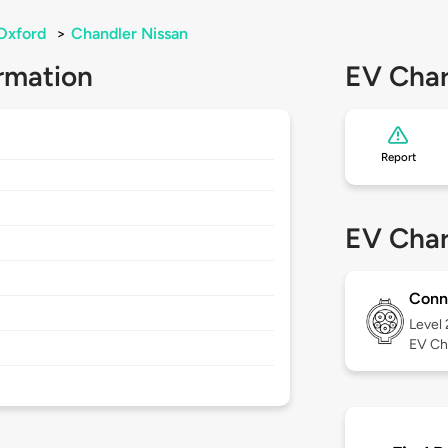
Oxford
>
Chandler Nissan
rmation
EV Char
Report
EV Char
Conn
Level
EV Ch