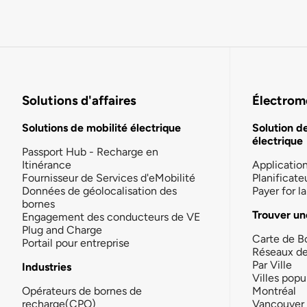
Solutions d'affaires
Électromo
Solutions de mobilité électrique
Solution d
électrique
Passport Hub - Recharge en
Itinérance
Applicatio
Fournisseur de Services d'eMobilité
Planificate
Données de géolocalisation des
Payer for 
bornes
Trouver un
Engagement des conducteurs de VE
Plug and Charge
Carte de B
Portail pour entreprise
Réseaux d
Par Ville
Industries
Villes popu
Opérateurs de bornes de
Montréal
recharge(CPO)
Vancouver