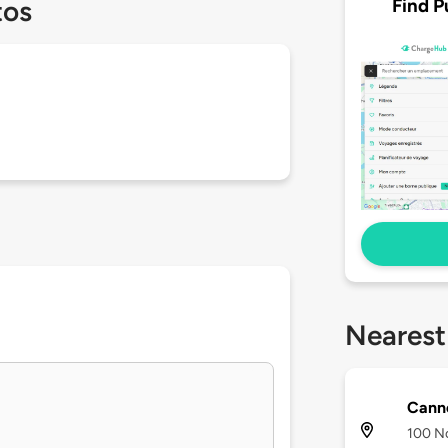
Find P
tos
Nearest
Cann
100 No