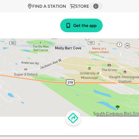
FIND A STATION
STORE
Get the app