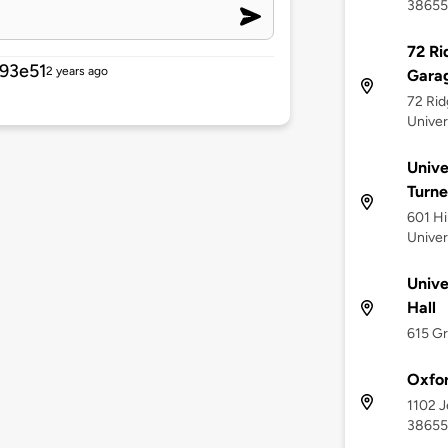
38655
72 Ri
93e51
2 years ago
Gara
72 Rid
Univer
Unive
Turne
601 Hi
Univer
Unive
Hall
615 Gr
Oxfor
1102 J
38655