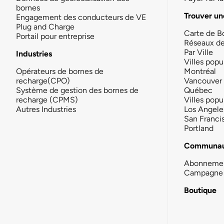
bornes
Trouver un
Engagement des conducteurs de VE
Plug and Charge
Carte de B
Portail pour entreprise
Réseaux d
Par Ville
Industries
Villes popu
Opérateurs de bornes de
Montréal
recharge(CPO)
Vancouver
Système de gestion des bornes de
Québec
recharge (CPMS)
Villes popu
Autres Industries
Los Angele
San Franci
Portland
Communau
Abonneme
Campagne 
Boutique