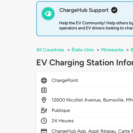
ChargeHub Support
Help the EV Community! Help others by
operators and EV drivers looking to cha
All Countries
>
États-Unis
>
Minnesota
>
B
EV Charging Station Info
ChargePoint
12600
Nicollet Avenue,
Burnsville,
MN
Publique
24 Heures
ChargeHub App, Appli Réseau, Carte R