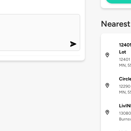
Nearest
12401
Lot
12401 
MN, 5
Circl
12290 
MN, 5
LivIN
13080 
Burnsv