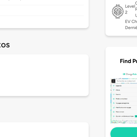
Level
2
EV Ch
Derniè
tos
Find P