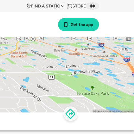
FIND A STATION
STORE
Get the app