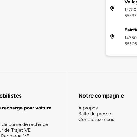
Valle
13750 
55337
Fairfi
14350 
55306
bilistes
Notre compagnie
e recharge pour voiture
À propos
Salle de presse
Contactez-nous
n de borne de recharge
ur de Trajet VE
la Recharge VE