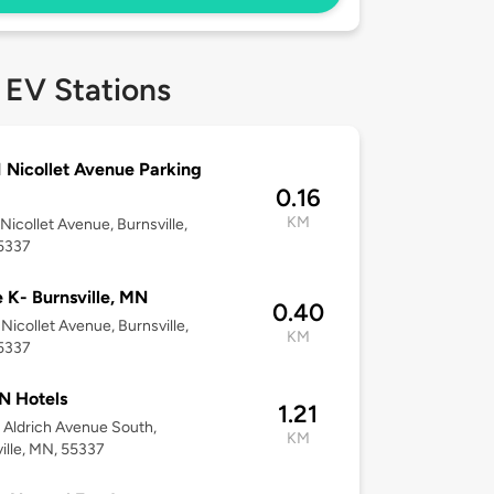
 EV Stations
 Nicollet Avenue Parking
0.16
KM
Nicollet Avenue, Burnsville,
5337
e K- Burnsville, MN
0.40
Nicollet Avenue, Burnsville,
KM
5337
N Hotels
1.21
Aldrich Avenue South,
KM
ille, MN, 55337