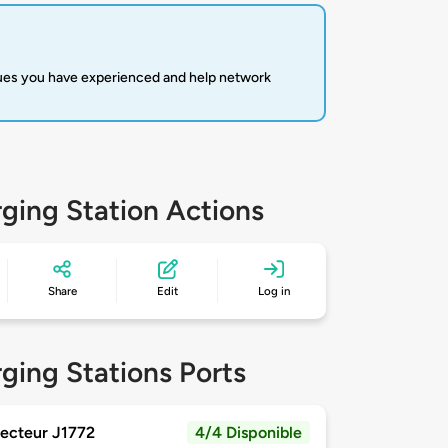
sues you have experienced and help network
ging Station Actions
Share
Edit
Log in
ging Stations Ports
ecteur J1772
4/4 Disponible