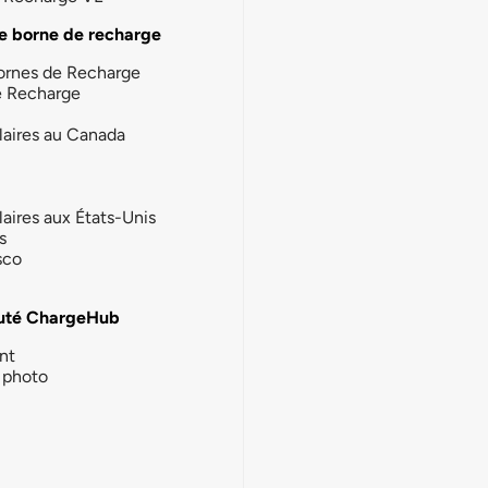
e borne de recharge
ornes de Recharge
e Recharge
laires au Canada
laires aux États-Unis
s
sco
té ChargeHub
nt
photo