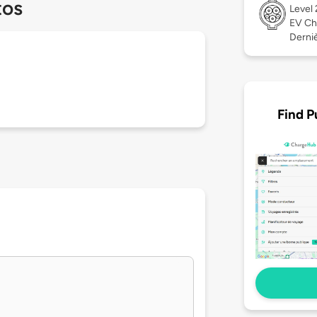
tos
Level
EV Ch
Derniè
Find P