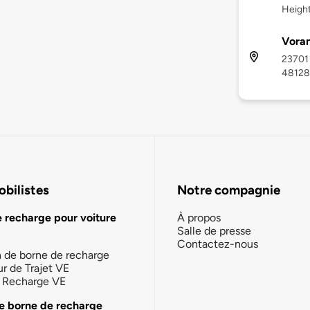
Height
Vora
23701 
48128
bilistes
Notre compagnie
e recharge pour voiture
À propos
Salle de presse
Contactez-nous
n de borne de recharge
ur de Trajet VE
la Recharge VE
e borne de recharge