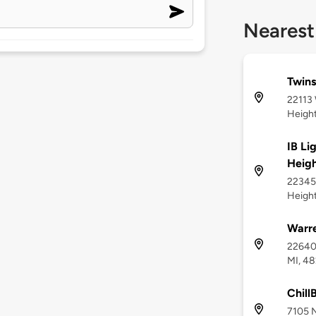
Nearest
Twins
22113
Height
IB Li
Heigh
22345
Height
Warr
22640 
MI, 4
Chill
7105 N