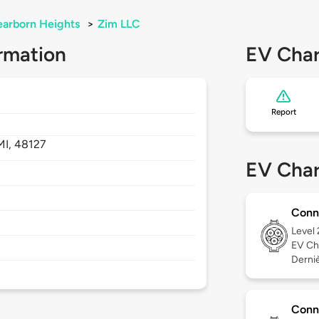
arborn Heights
>
Zim LLC
rmation
EV Char
Report
MI,
48127
EV Char
Conn
Level
EV Ch
Derniè
Conn