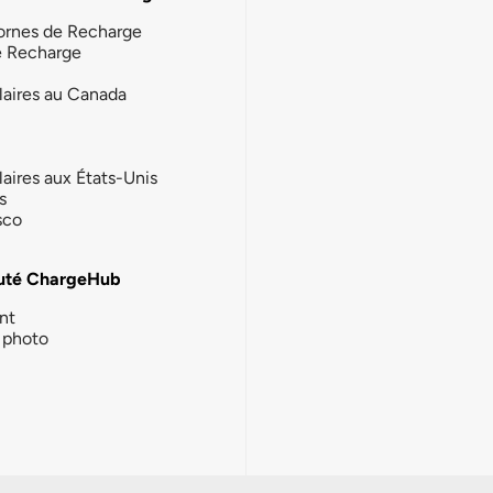
ornes de Recharge
e Recharge
laires au Canada
laires aux États-Unis
s
sco
té ChargeHub
nt
photo