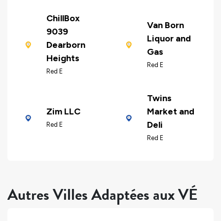
ChillBox
Van Born
9039
Liquor and
Dearborn
Gas
Heights
Red E
Red E
Twins
Zim LLC
Market and
Deli
Red E
Red E
Autres Villes Adaptées aux VÉ