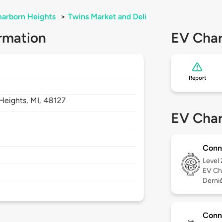
arborn Heights
>
Twins Market and Deli
rmation
EV Char
Report
Heights,
MI,
48127
EV Char
Conn
Level
EV Ch
Dernièr
Conn