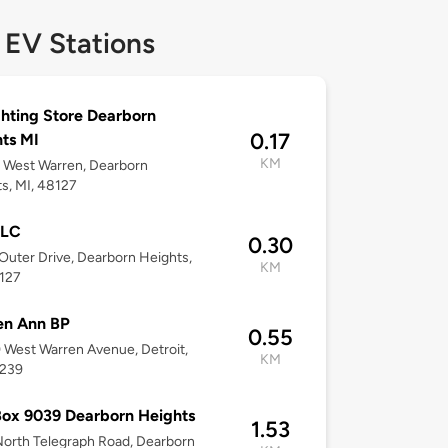
 EV Stations
ghting Store Dearborn
0.17
ts MI
KM
 West Warren, Dearborn
s, MI, 48127
LLC
0.30
Outer Drive, Dearborn Heights,
KM
8127
en Ann BP
0.55
West Warren Avenue, Detroit,
KM
8239
Box 9039 Dearborn Heights
1.53
orth Telegraph Road, Dearborn