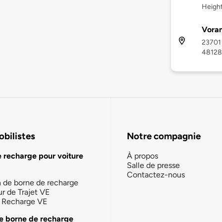
Height
Vora
23701 
48128
bilistes
Notre compagnie
e recharge pour voiture
À propos
Salle de presse
Contactez-nous
n de borne de recharge
ur de Trajet VE
la Recharge VE
e borne de recharge