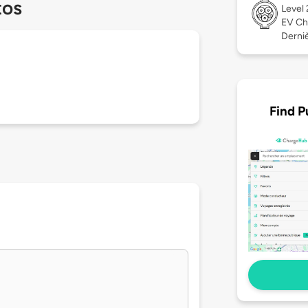
tos
Level
EV Ch
Derniè
Find P