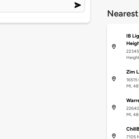
Nearest
IB Li
Heigh
22345
Height
Zim 
16515 
MI, 4
Warr
22640 
MI, 4
Chill
7105 N