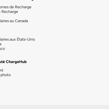
ornes de Recharge
e Recharge
laires au Canada
laires aux États-Unis
s
sco
té ChargeHub
nt
photo