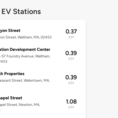
 EV Stations
yon Street
0.37
on Street, Waltham, MA, 02453
KM
ation Development Center
0.39
9-57 Foundry Avenue, Waltham,
KM
2453
ith Properties
0.39
easant Street, Watertown, MA,
KM
2
apel Street
1.08
pel Street, Newton, MA,
KM
8