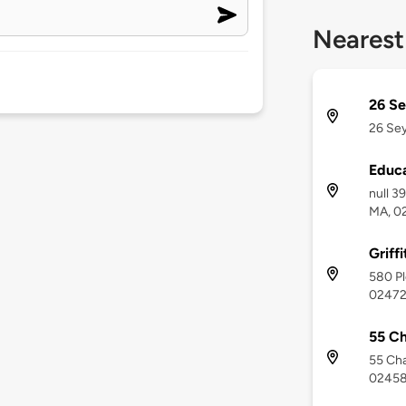
Nearest
26 Se
26 Sey
Educ
null 3
MA, 0
Griff
580 Pl
0247
55 Ch
55 Cha
0245