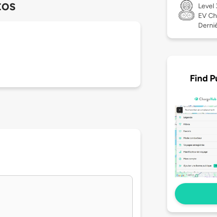
tos
Level
EV Ch
Derniè
Find P