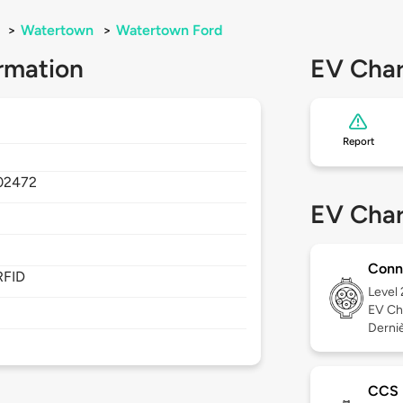
>
Watertown
>
Watertown Ford
rmation
EV Char
Report
02472
EV Char
Conn
RFID
Level
EV Ch
Derniè
CCS