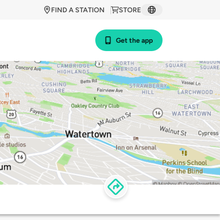
FIND A STATION
STORE
Get the app