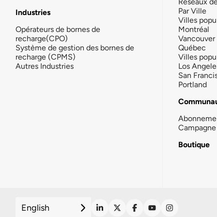
Réseaux d
Par Ville
Industries
Villes popu
Opérateurs de bornes de
Montréal
recharge(CPO)
Vancouver
Système de gestion des bornes de
Québec
recharge (CPMS)
Villes popu
Autres Industries
Los Angele
San Franci
Portland
Communau
Abonneme
Campagne 
Boutique
English