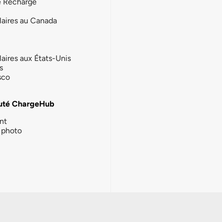
e Recharge
laires au Canada
laires aux États-Unis
s
sco
té ChargeHub
nt
photo