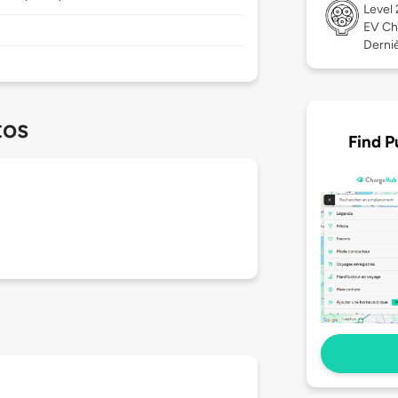
Level
EV Ch
Derniè
tos
Find P