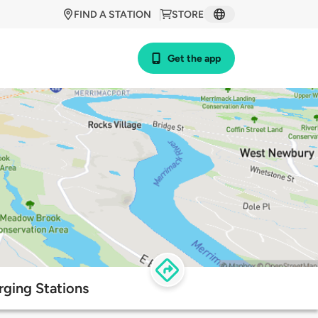
FIND A STATION
STORE
Get the app
ging Stations