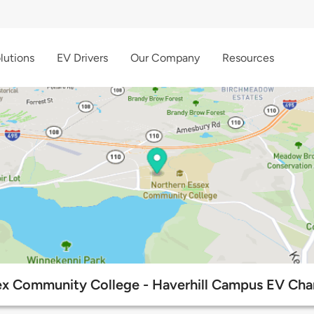
lutions
EV Drivers
Our Company
Resources
ex Community College - Haverhill Campus EV Char