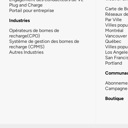
Plug and Charge
Carte de B
Portail pour entreprise
Réseaux d
Par Ville
Industries
Villes popu
Opérateurs de bornes de
Montréal
recharge(CPO)
Vancouver
Système de gestion des bornes de
Québec
recharge (CPMS)
Villes popu
Autres Industries
Los Angele
San Franci
Portland
Communau
Abonneme
Campagne 
Boutique