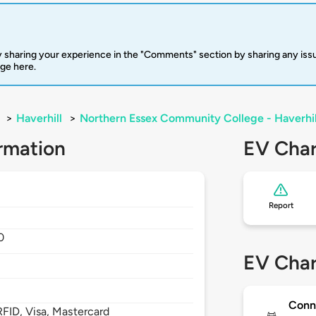
 sharing your experience in the "Comments" section by sharing any is
rge here.
>
Haverhill
>
Northern Essex Community College - Haverhi
rmation
EV Char
Report
0
EV Char
Conn
FID, Visa, Mastercard