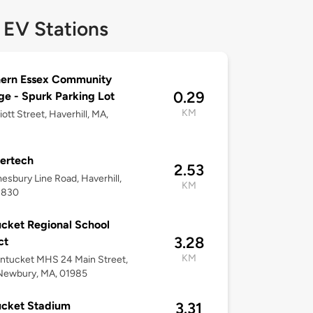
 EV Stations
hern Essex Community
0.29
ge - Spurk Parking Lot
KM
iott Street, Haverhill, MA,
ertech
2.53
esbury Line Road, Haverhill,
KM
1830
cket Regional School
3.28
ct
KM
entucket MHS 24 Main Street,
Newbury, MA, 01985
ucket Stadium
3.31