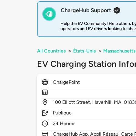
ChargeHub Support
Help the EV Community! Help others by
operators and EV drivers looking to cha
All Countries
>
États-Unis
>
Massachusetts
EV Charging Station Info
ChargePoint
100
Elliott Street,
Haverhill,
MA,
0183
Publique
24 Heures
ChargeHub App, Appli Réseau, Carte R