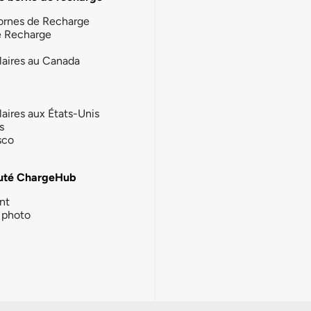
ornes de Recharge
e Recharge
laires au Canada
laires aux États-Unis
s
sco
té ChargeHub
nt
photo