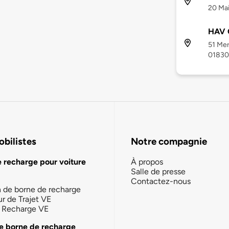
20 Mai
HAV 
51 Mer
01830
bilistes
Notre compagnie
e recharge pour voiture
À propos
Salle de presse
Contactez-nous
n de borne de recharge
ur de Trajet VE
la Recharge VE
e borne de recharge