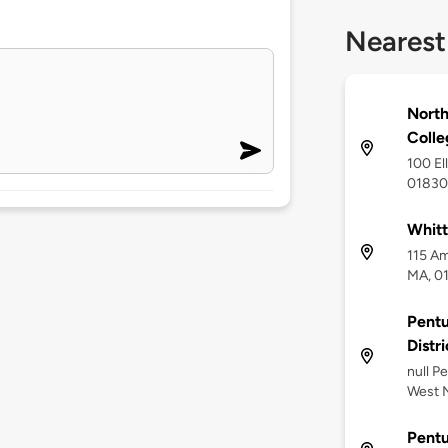
Nearest
Nort
Colle
100 Ell
01830
Whitt
115 Am
MA, 0
Pentu
Distri
null P
West 
Pent