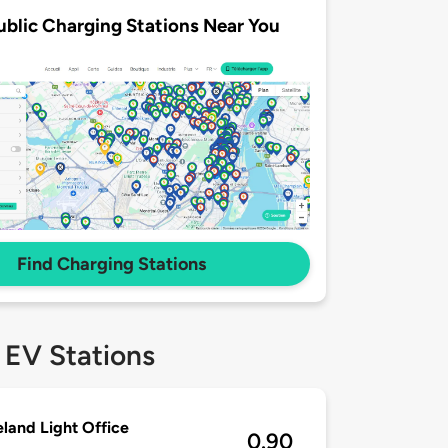
ublic Charging Stations Near You
Find Charging Stations
 EV Stations
land Light Office
0.90