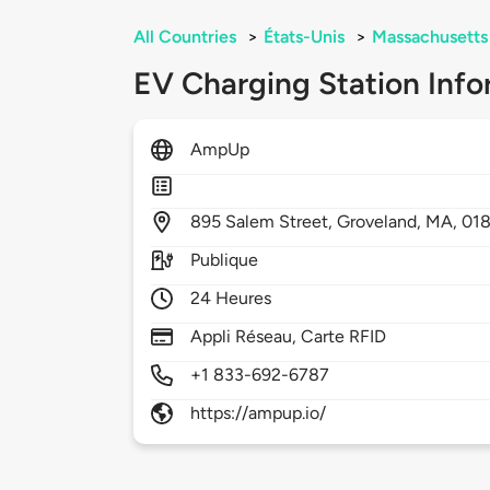
All Countries
>
États-Unis
>
Massachusetts
EV Charging Station Info
AmpUp
895
Salem Street,
Groveland,
MA,
01
Publique
24 Heures
Appli Réseau, Carte RFID
+1 833-692-6787
https://ampup.io/