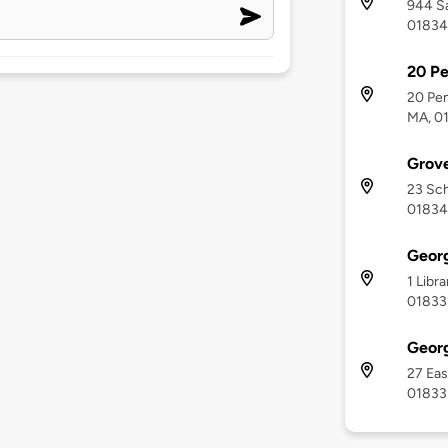
944 Sa
01834
20 P
20 Pe
MA, 0
Grove
23 Sch
01834
Geor
1 Libr
01833
Geor
27 Eas
01833