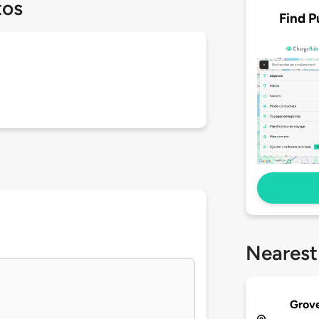
tos
Find P
Nearest
Grove