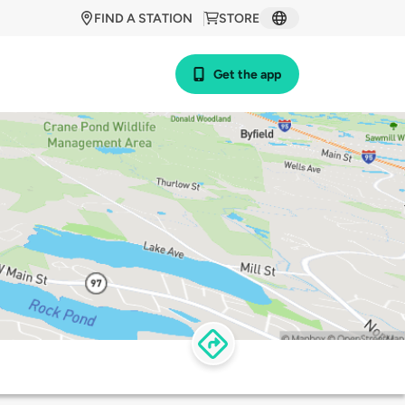
FIND A STATION
STORE
Get the app