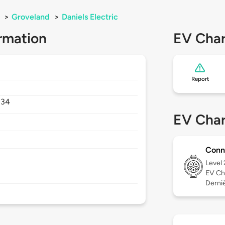
>
Groveland
>
Daniels Electric
rmation
EV Char
Report
834
EV Char
Conn
Level
EV Ch
Derniè