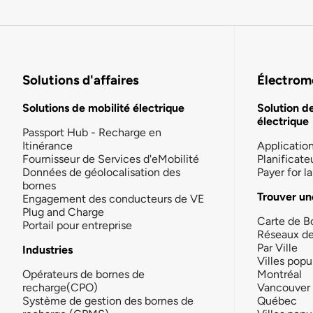
Solutions d'affaires
Électromo
Solutions de mobilité électrique
Solution d
électrique
Passport Hub - Recharge en
Itinérance
Applicatio
Fournisseur de Services d'eMobilité
Planificate
Données de géolocalisation des
Payer for 
bornes
Trouver un
Engagement des conducteurs de VE
Plug and Charge
Carte de B
Portail pour entreprise
Réseaux d
Par Ville
Industries
Villes popu
Opérateurs de bornes de
Montréal
recharge(CPO)
Vancouver
Système de gestion des bornes de
Québec