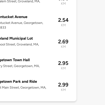
lem Street, Groveland, MA,
KM
entucket Avenue
2.54
ntucket Avenue, Georgetown,
KM
1833
land Municipal Lot
2.69
ool Street, Groveland, MA,
KM
getown Town Hall
2.95
ary Street, Georgetown, MA,
KM
getown Park and Ride
2.99
t Main Street, Georgetown, MA,
KM