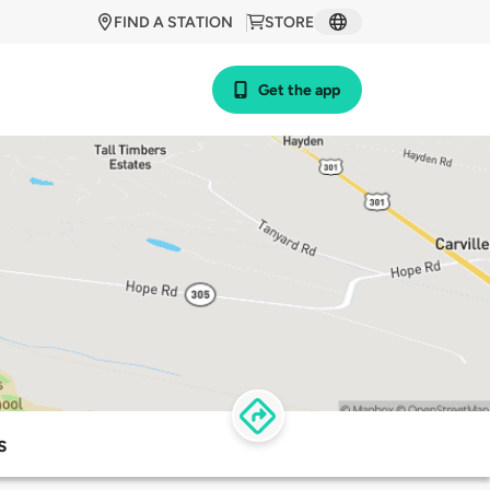
FIND A STATION
STORE
Get the app
s