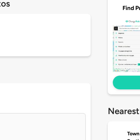
tos
Find P
Nearest
Town 