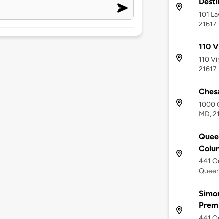
Desti
101 La
21617
110 V
110 Vi
21617
Ches
1000 C
MD, 2
Quee
Colum
441 Ou
Queen
Simo
Prem
441 Ou