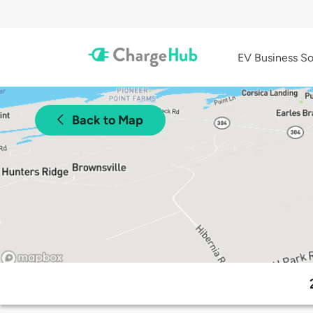
EV Business So
Back to Map