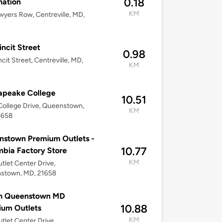
0.18
nation
KM
wyers Row, Centreville, MD,
incit Street
0.98
ncit Street, Centreville, MD,
KM
apeake College
10.51
ollege Drive, Queenstown,
KM
1658
nstown Premium Outlets -
10.77
bia Factory Store
KM
tlet Center Drive,
stown, MD, 21658
n Queenstown MD
10.88
ium Outlets
KM
tlet Center Drive,