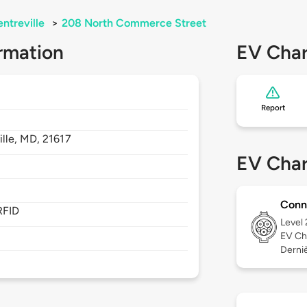
ntreville
>
208 North Commerce Street
rmation
EV Char
Report
ille,
MD,
21617
EV Char
Conn
RFID
Level
EV Ch
Derniè