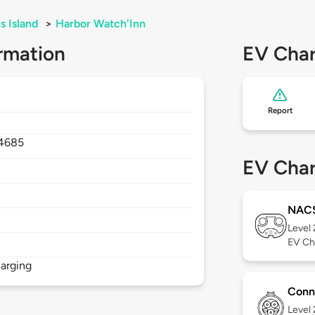
 Island
>
Harbor Watch'Inn
rmation
EV Char
Report
4685
EV Char
NAC
Level
EV Ch
arging
Conn
Level