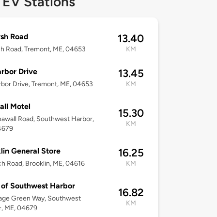
 EV Stations
rsh Road
13.40
h Road, Tremont, ME, 04653
KM
rbor Drive
13.45
bor Drive, Tremont, ME, 04653
KM
ll Motel
15.30
awall Road, Southwest Harbor,
KM
4679
lin General Store
16.25
h Road, Brooklin, ME, 04616
KM
of Southwest Harbor
16.82
lage Green Way, Southwest
KM
r, ME, 04679