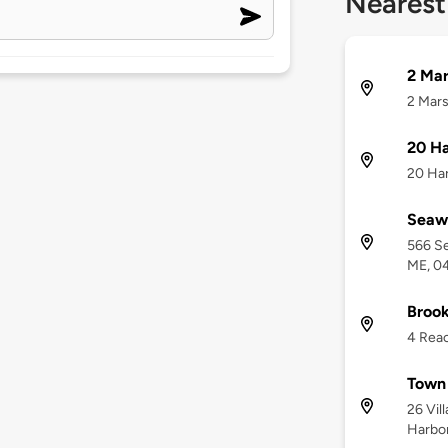
Nearest
2 Ma
2 Mars
20 Ha
20 Har
Seawa
566 Se
ME, 0
Brook
4 Reac
Town 
26 Vil
Harbo