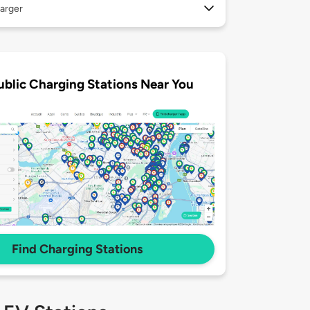
arger
ublic Charging Stations Near You
Find Charging Stations