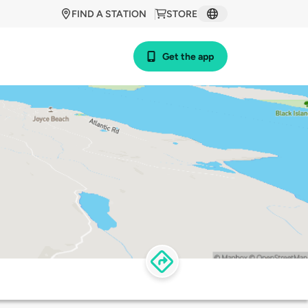
FIND A STATION
STORE
Get the app