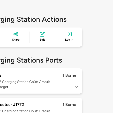
ging Station Actions
Share
Edit
Log in
ging Stations Ports
S
1 Borne
 2
Charging Station Coût: Gratuit
arger
ecteur J1772
1 Borne
 2
Charging Station Coût: Gratuit