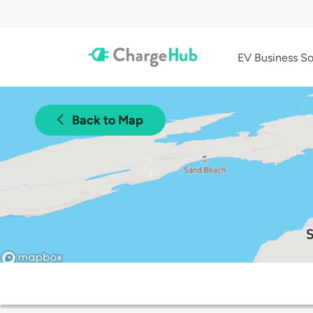
EV Business So
Back to Map