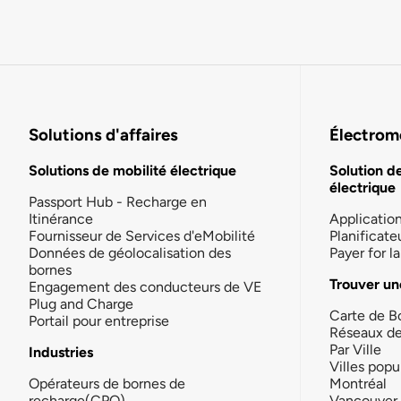
Solutions d'affaires
Électromo
Solutions de mobilité électrique
Solution d
électrique
Passport Hub - Recharge en
Itinérance
Applicatio
Fournisseur de Services d'eMobilité
Planificate
Données de géolocalisation des
Payer for 
bornes
Trouver un
Engagement des conducteurs de VE
Plug and Charge
Carte de B
Portail pour entreprise
Réseaux d
Par Ville
Industries
Villes popu
Opérateurs de bornes de
Montréal
recharge(CPO)
Vancouver