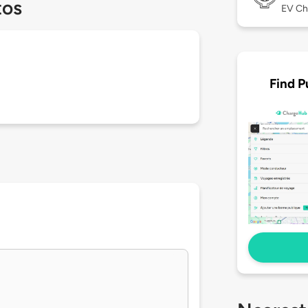
tos
EV Ch
Find P