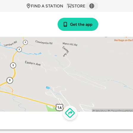
FIND A STATION
STORE
Get the app