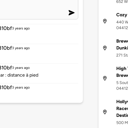
652 Wi
Cozy 
440 Wi
310bf
04412
3 years ago
Brewe
310bf
Dunki
3 years ago
271 St
310bf
High 
3 years ago
r : distance à pied
Brew
5 Sout
310bf
3 years ago
04412
Holly
Racew
Desti
500 Ma