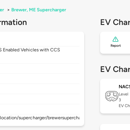
er
>
Brewer, ME Supercharger
rmation
EV Char
Report
CS Enabled Vehicles with CCS
EV Char
NAC
Level
3
EV Ch
location/supercharger/brewersupercharger