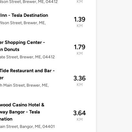
lson Street, Brewer, ME, 04412
KM
Inn - Tesla Destination
1.39
lson Street, Brewer, ME,
KM
r Shopping Center -
1.79
n Donuts
KM
ate Street, Brewer, ME, 04412
Tide Restaurant and Bar -
3.36
er
KM
h Main Street, Brewer, ME,
wood Casino Hotel &
ay Bangor - Tesla
3.64
nation
KM
in Street, Bangor, ME, 04401