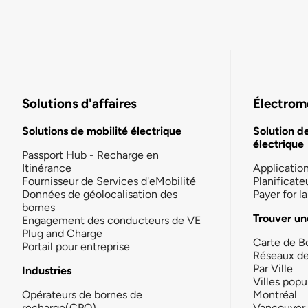
Solutions d'affaires
Électromo
Solutions de mobilité électrique
Solution d
électrique
Passport Hub - Recharge en
Itinérance
Applicatio
Fournisseur de Services d'eMobilité
Planificate
Données de géolocalisation des
Payer for 
bornes
Trouver un
Engagement des conducteurs de VE
Plug and Charge
Carte de B
Portail pour entreprise
Réseaux d
Par Ville
Industries
Villes popu
Opérateurs de bornes de
Montréal
recharge(CPO)
Vancouver