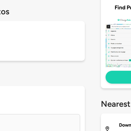
Find P
tos
Nearest
Down