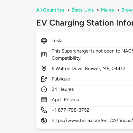
All Countries
>
États-Unis
>
Maine
>
Brew
EV Charging Station Info
Tesla
This Supercharger is not open to NA
Compatibility.
5
Walton Drive,
Brewer,
ME,
04412
Publique
24 Heures
Appli Réseau
+1 877-798-3752
https://www.tesla.com/en_CA/findus/