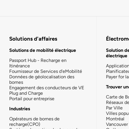
Solutions d'affaires
Électromo
Solutions de mobilité électrique
Solution d
électrique
Passport Hub - Recharge en
Itinérance
Applicatio
Fournisseur de Services d'eMobilité
Planificate
Données de géolocalisation des
Payer for 
bornes
Trouver un
Engagement des conducteurs de VE
Plug and Charge
Carte de B
Portail pour entreprise
Réseaux d
Par Ville
Industries
Villes popu
Opérateurs de bornes de
Montréal
recharge(CPO)
Vancouver