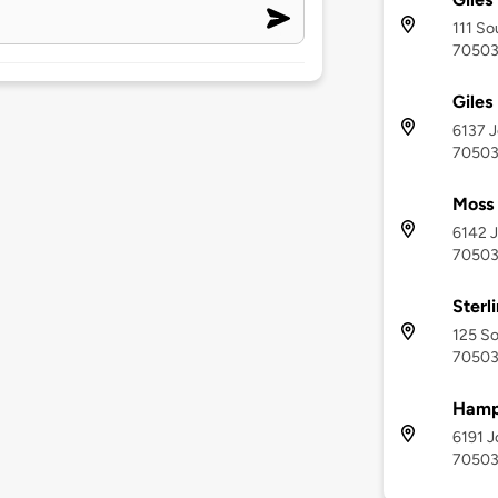
111 So
7050
Giles
6137 J
7050
Moss
6142 J
7050
Sterl
125 So
7050
Hamp
6191 J
7050