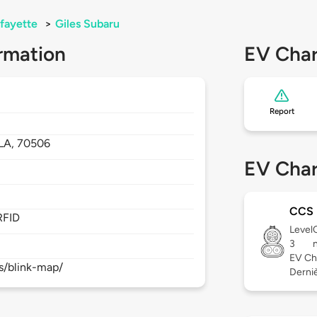
fayette
>
Giles Subaru
rmation
EV Char
Report
LA,
70506
EV Char
CCS
RFID
Level
3
EV Ch
s/blink-map/
Derniè