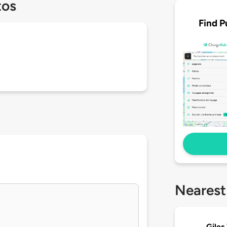
tos
Find P
Nearest
Giles