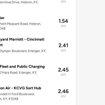
KM
erminal Drive, Hebron, KY,
8
tar
1.54
oint Pleasant Road, Hebron,
KM
1048
yard Marriott - Cincinnati
2.41
rt
KM
lympic Boulevard, Erlanger, KY,
leet and Public Charging
2.45
'Hara Road, Erlanger, KY,
KM
on Air - KCVG Sort Hub
2.46
ndell H Ford Boulevard,
KM
n, KY, 41048