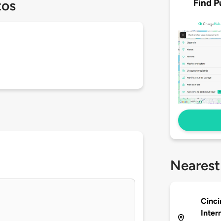
Find P
tos
Nearest
Cinci
Inter