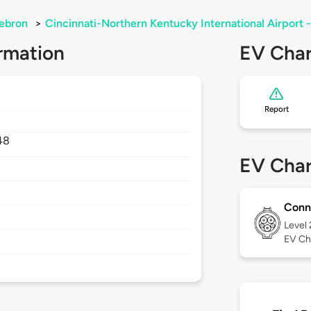
ebron
>
Cincinnati-Northern Kentucky International Airport -
rmation
EV Char
Report
48
EV Char
Conn
Level
EV Ch