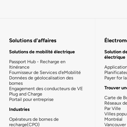
Solutions d'affaires
Électromo
Solutions de mobilité électrique
Solution d
électrique
Passport Hub - Recharge en
Itinérance
Applicatio
Fournisseur de Services d'eMobilité
Planificate
Données de géolocalisation des
Payer for 
bornes
Trouver un
Engagement des conducteurs de VE
Plug and Charge
Carte de B
Portail pour entreprise
Réseaux d
Par Ville
Industries
Villes popu
Opérateurs de bornes de
Montréal
recharge(CPO)
Vancouver