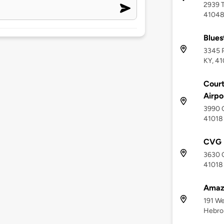
2939 T
4104
Blues
3345 P
KY, 4
Court
Airpo
3990 O
41018
CVG F
3630 O
41018
Amaz
191 We
Hebro