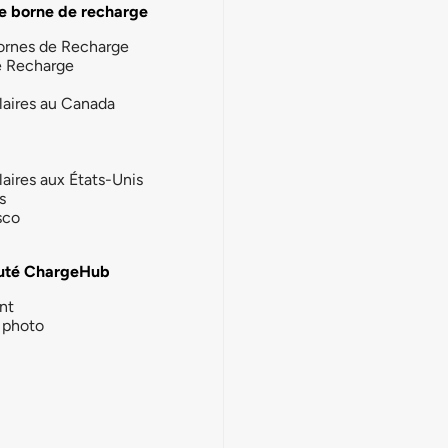
e borne de recharge
ornes de Recharge
e Recharge
laires au Canada
laires aux États-Unis
s
sco
té ChargeHub
nt
photo