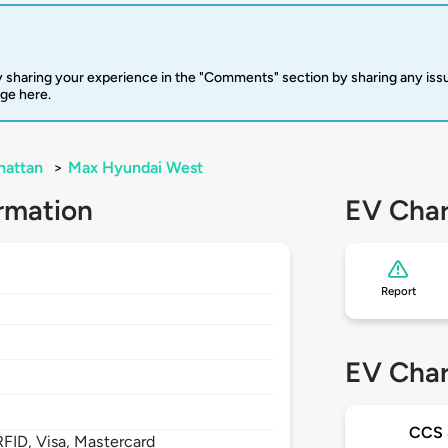
 sharing your experience in the "Comments" section by sharing any is
rge here.
hattan
>
Max Hyundai West
rmation
EV Char
Report
EV Char
CCS
FID, Visa, Mastercard