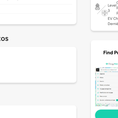
Level
3
EV Ch
Derniè
tos
Find P