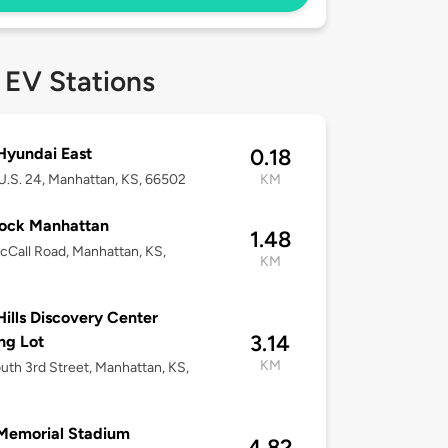
 EV Stations
Hyundai East
0.18
.S. 24, Manhattan, KS, 66502
KM
ock Manhattan
1.48
Call Road, Manhattan, KS,
KM
 Hills Discovery Center
3.14
ng Lot
KM
uth 3rd Street, Manhattan, KS,
Memorial Stadium
4.82