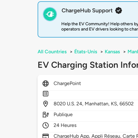
ChargeHub Support
Help the EV Community! Help others by
operators and EV drivers looking to cha
All Countries
>
États-Unis
>
Kansas
>
Man
EV Charging Station Info
ChargePoint
8020
U.S. 24,
Manhattan,
KS,
66502
Publique
24 Heures
ChargeHub App, Appli Réseau, Carte R