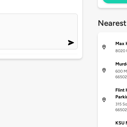
Nearest
Max 
8020 U
Murd
600 Mc
66502
Flint
Parki
315 So
66502
KSU 