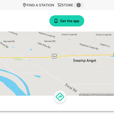
FIND A STATION
STORE
Get the app