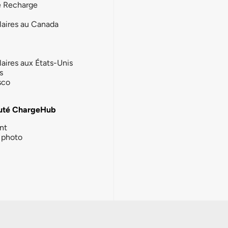
e Recharge
laires au Canada
laires aux États-Unis
s
sco
té ChargeHub
nt
photo