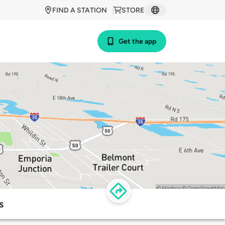
FIND A STATION
STORE
Get the app
s