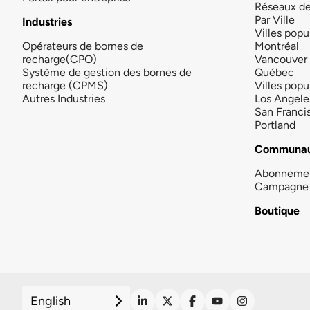
Réseaux d
Par Ville
Industries
Villes popu
Opérateurs de bornes de
Montréal
recharge(CPO)
Vancouver
Système de gestion des bornes de
Québec
recharge (CPMS)
Villes popu
Autres Industries
Los Angele
San Franci
Portland
Communau
Abonneme
Campagne 
Boutique
English