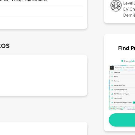
Level
EV Ch
Dernièr
tos
Find P