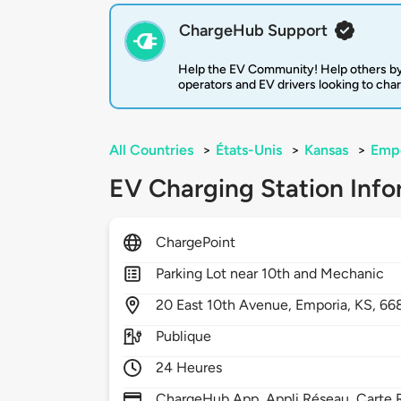
ChargeHub Support
Help the EV Community! Help others by
operators and EV drivers looking to cha
All Countries
>
États-Unis
>
Kansas
>
Emp
EV Charging Station Info
ChargePoint
Parking Lot near 10th and Mechanic
20
East 10th Avenue,
Emporia,
KS,
66
Publique
24 Heures
ChargeHub App, Appli Réseau, Carte R