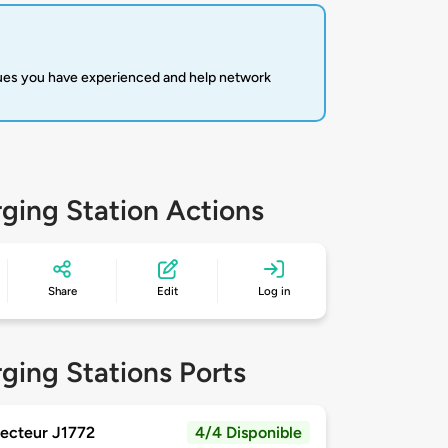
sues you have experienced and help network
ging Station Actions
Share
Edit
Log in
ging Stations Ports
ecteur J1772
4/4 Disponible