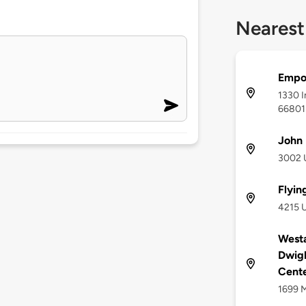
Nearest
Empor
1330 I
66801
John 
3002 U
Flyin
4215 U
Westa
Dwigh
Cent
1699 M