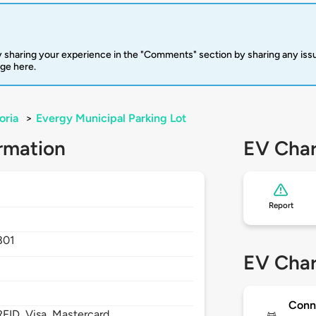
 sharing your experience in the "Comments" section by sharing any is
rge here.
oria
>
Evergy Municipal Parking Lot
rmation
EV Char
Report
801
EV Char
Conn
FID, Visa, Mastercard