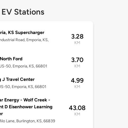
 EV Stations
ia, KS Supercharger
3.28
ndustrial Road, Emporia, KS,
KM
North Ford
3.70
S-50, Emporia, KS, 66801
KM
g J Travel Center
4.99
S-50, Emporia, KS, 66801
KM
r Energy - Wolf Creek -
t D Eisenhower Learning
43.08
er
KM
ilo Lane, Burlington, KS, 66839