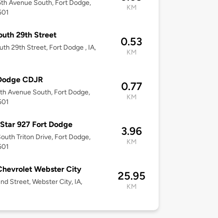
th Avenue South, Fort Dodge,
KM
501
outh 29th Street
0.53
uth 29th Street, Fort Dodge , IA,
KM
 Dodge CDJR
0.77
th Avenue South, Fort Dodge,
KM
501
Star 927 Fort Dodge
3.96
outh Triton Drive, Fort Dodge,
KM
501
Chevrolet Webster City
25.95
nd Street, Webster City, IA,
KM