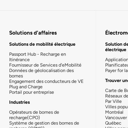
Solutions d'affaires
Électromo
Solutions de mobilité électrique
Solution d
électrique
Passport Hub - Recharge en
Itinérance
Applicatio
Fournisseur de Services d'eMobilité
Planificate
Données de géolocalisation des
Payer for 
bornes
Trouver un
Engagement des conducteurs de VE
Plug and Charge
Carte de B
Portail pour entreprise
Réseaux d
Par Ville
Industries
Villes popu
Opérateurs de bornes de
Montréal
recharge(CPO)
Vancouver
Système de gestion des bornes de
Québec