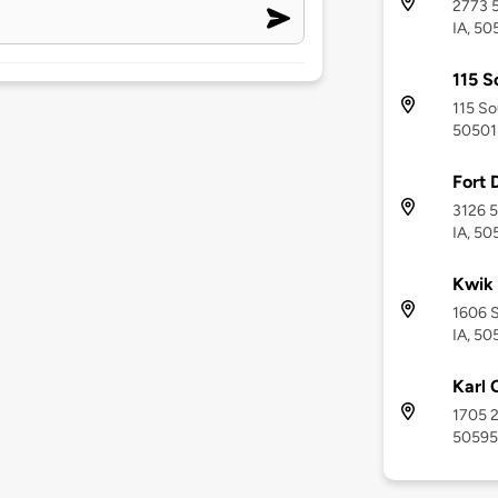
2773 5
IA, 50
115 S
115 So
50501
Fort
3126 5
IA, 50
Kwik 
1606 S
IA, 50
Karl 
1705 2
50595