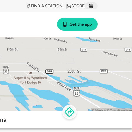
FIND A STATION
STORE
Get the app
ons