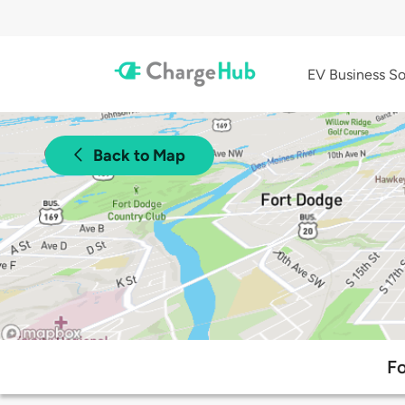
EV Business So
Back to Map
Fo