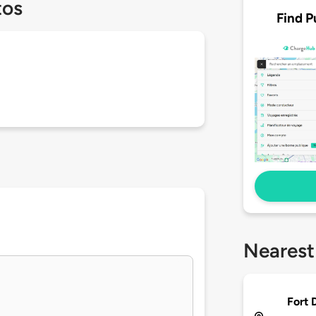
tos
Find P
Nearest
Fort 