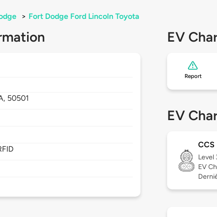
Dodge
>
Fort Dodge Ford Lincoln Toyota
rmation
EV Char
Report
IA,
50501
EV Char
CCS
RFID
Level
EV Ch
Derniè