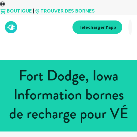
BOUTIQUE
|
TROUVER DES BORNES
Télécharger l'app
Fort Dodge, Iowa
Information bornes
de recharge pour VÉ
Tous les pays
>
États-Unis
>
Iowa
>
Fort Dodge