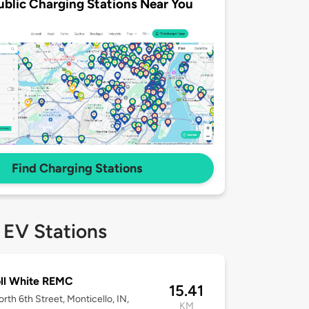
ublic Charging Stations Near You
Find Charging Stations
 EV Stations
ll White REMC
15.41
rth 6th Street, Monticello, IN,
KM