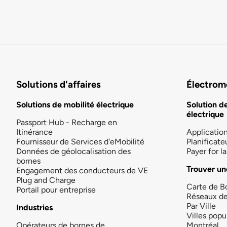
Solutions d'affaires
Électromo
Solutions de mobilité électrique
Solution d
électrique
Passport Hub - Recharge en
Itinérance
Applicatio
Fournisseur de Services d'eMobilité
Planificate
Données de géolocalisation des
Payer for 
bornes
Trouver un
Engagement des conducteurs de VE
Plug and Charge
Carte de B
Portail pour entreprise
Réseaux d
Par Ville
Industries
Villes popu
Opérateurs de bornes de
Montréal