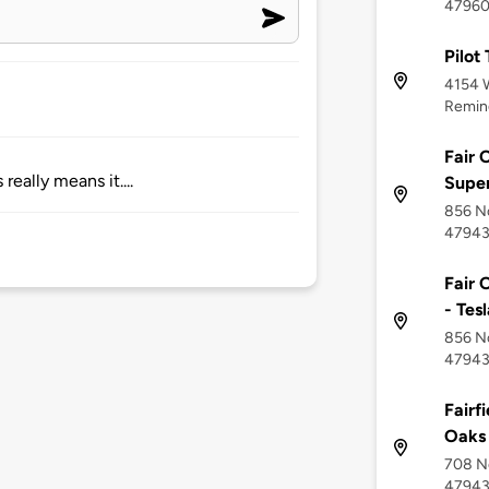
4796
Pilot
4154 
Reming
Fair 
really means it....
Supe
856 No
4794
Fair 
- Tes
856 No
4794
Fairf
Oaks 
708 No
4794