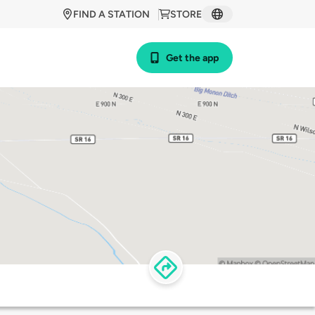
FIND A STATION
STORE
Get the app