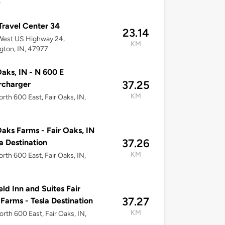
0
 Travel Center 34
23.14
West US Highway 24,
KM
ton, IN, 47977
Oaks, IN - N 600 E
37.25
rcharger
KM
rth 600 East, Fair Oaks, IN,
3
Oaks Farms - Fair Oaks, IN
37.26
la Destination
KM
rth 600 East, Fair Oaks, IN,
3
ield Inn and Suites Fair
37.27
Farms - Tesla Destination
KM
rth 600 East, Fair Oaks, IN,
3