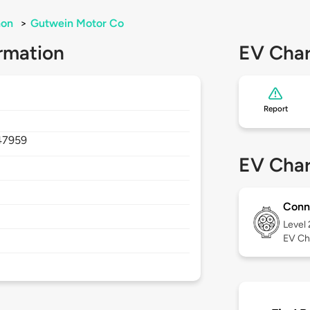
on
>
Gutwein Motor Co
rmation
EV Char
Report
47959
EV Char
Conn
Level
EV Ch