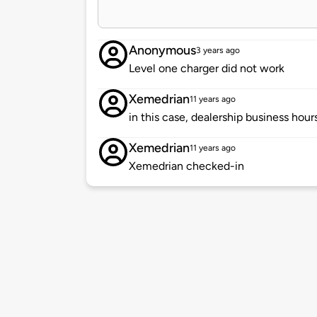
Anonymous
3 years ago
Level one charger did not work
Xemedrian
11 years ago
in this case, dealership business hours 
Xemedrian
11 years ago
Xemedrian checked-in