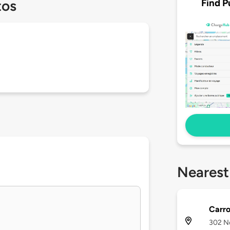
Find P
tos
Nearest
Carro
302 No