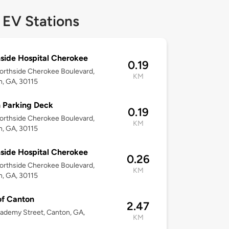
 EV Stations
side Hospital Cherokee
0.19
rthside Cherokee Boulevard,
KM
, GA, 30115
 Parking Deck
0.19
rthside Cherokee Boulevard,
KM
, GA, 30115
side Hospital Cherokee
0.26
rthside Cherokee Boulevard,
KM
, GA, 30115
of Canton
2.47
ademy Street, Canton, GA,
KM