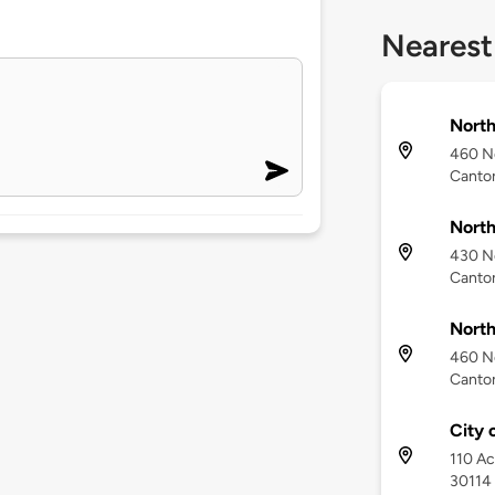
Nearest
North
460 No
Canton
North
430 No
Canton
North
460 No
Canton
City 
110 Ac
30114