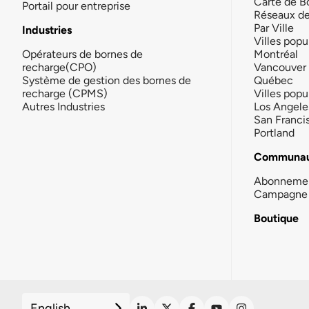
Carte de B
Portail pour entreprise
Réseaux d
Par Ville
Industries
Villes popu
Opérateurs de bornes de
Montréal
recharge(CPO)
Vancouver
Système de gestion des bornes de
Québec
recharge (CPMS)
Villes popu
Autres Industries
Los Angele
San Franci
Portland
Communau
Abonneme
Campagne 
Boutique
English