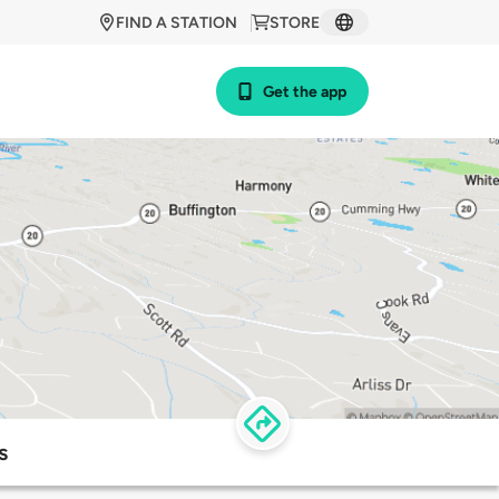
FIND A STATION
STORE
Get the app
s