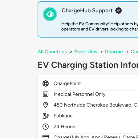
ChargeHub Support
Help the EV Community! Help others by
operators and EV drivers looking to cha
All Countries
>
États-Unis
>
Géorgie
>
Ca
EV Charging Station Info
ChargePoint
Medical Personnel Only
450
Northside Cherokee Boulevard,
C
Publique
24 Heures
ChargeHub App, Appli Réseau, Carte R