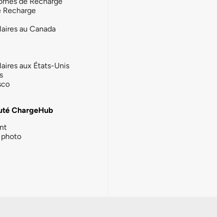
ornes de Recharge
e Recharge
laires au Canada
laires aux États-Unis
s
sco
té ChargeHub
nt
photo