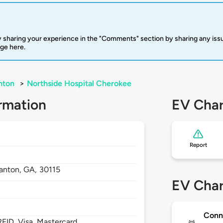
 sharing your experience in the "Comments" section by sharing any is
rge here.
nton
>
Northside Hospital Cherokee
rmation
EV Char
Report
anton,
GA,
30115
EV Char
Conn
FID, Visa, Mastercard