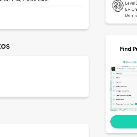
Level
EV Ch
Derniè
tos
Find P