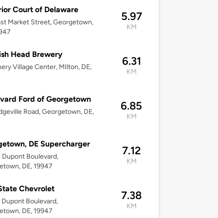
ior Court of Delaware
5.97
st Market Street, Georgetown,
KM
9947
ish Head Brewery
6.31
ery Village Center, MIlton, DE,
KM
vard Ford of Georgetown
6.85
dgeville Road, Georgetown, DE,
KM
getown, DE Supercharger
7.12
 Dupont Boulevard,
KM
etown, DE, 19947
 State Chevrolet
7.38
 Dupont Boulevard,
KM
etown, DE, 19947