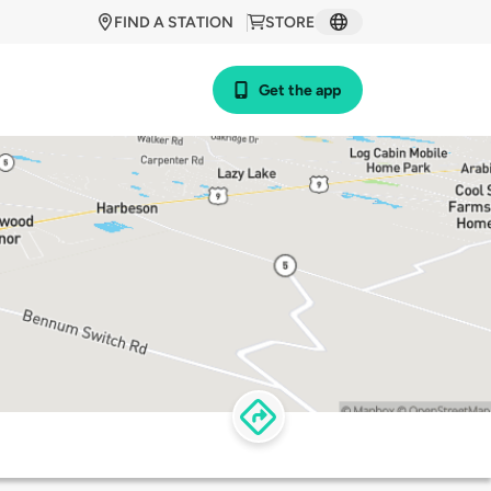
FIND A STATION
STORE
Get the app