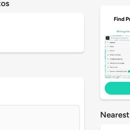
tos
Find P
Nearest