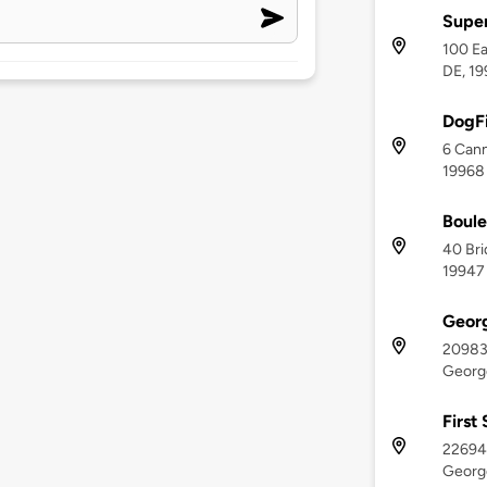
Super
100 Ea
DE, 1
DogF
6 Cann
19968
Boule
40 Bri
19947
Geor
20983
Georg
First
22694
Georg