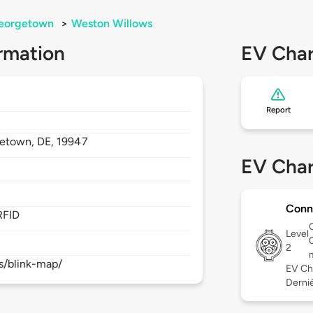
eorgetown
>
Weston Willows
rmation
EV Char
Report
etown,
DE,
19947
EV Char
Conn
RFID
Level
2
s/blink-map/
EV Ch
Derniè