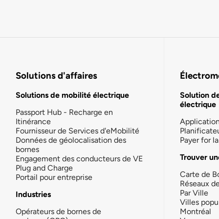
Solutions d'affaires
Électromo
Solutions de mobilité électrique
Solution d
électrique
Passport Hub - Recharge en
Itinérance
Applicatio
Fournisseur de Services d'eMobilité
Planificate
Données de géolocalisation des
Payer for 
bornes
Trouver un
Engagement des conducteurs de VE
Plug and Charge
Carte de B
Portail pour entreprise
Réseaux d
Par Ville
Industries
Villes popu
Opérateurs de bornes de
Montréal