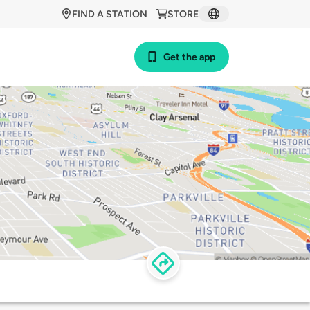
FIND A STATION
STORE
Get the app