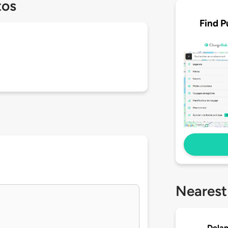
tos
Find P
Nearest
Delam