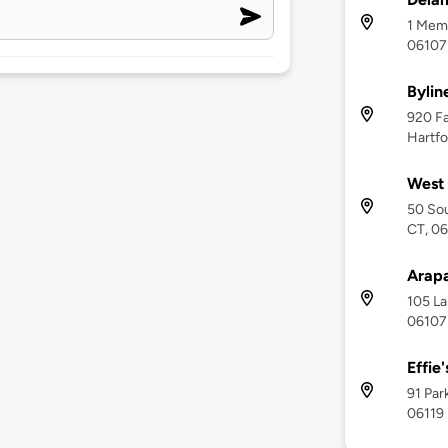
1 Memo
06107
Bylin
920 F
Hartfo
West 
50 Sou
CT, 0
Arapa
105 La
06107
Effie
91 Par
06119