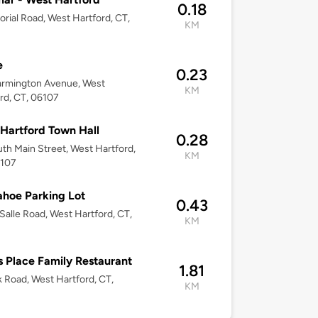
0.18
rial Road, West Hartford, CT,
KM
e
0.23
armington Avenue, West
KM
rd, CT, 06107
Hartford Town Hall
0.28
th Main Street, West Hartford,
KM
6107
hoe Parking Lot
0.43
Salle Road, West Hartford, CT,
KM
's Place Family Restaurant
1.81
k Road, West Hartford, CT,
KM