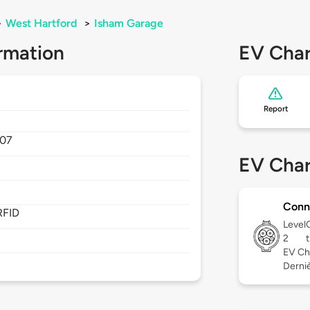
>
West Hartford
>
Isham Garage
rmation
EV Char
Report
107
EV Char
Conn
RFID
Level
2
EV Ch
Derniè