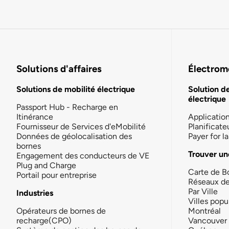
Solutions d'affaires
Électromo
Solutions de mobilité électrique
Solution d
électrique
Passport Hub - Recharge en
Itinérance
Applicatio
Fournisseur de Services d'eMobilité
Planificate
Données de géolocalisation des
Payer for 
bornes
Trouver un
Engagement des conducteurs de VE
Plug and Charge
Carte de B
Portail pour entreprise
Réseaux d
Par Ville
Industries
Villes popu
Opérateurs de bornes de
Montréal
recharge(CPO)
Vancouver