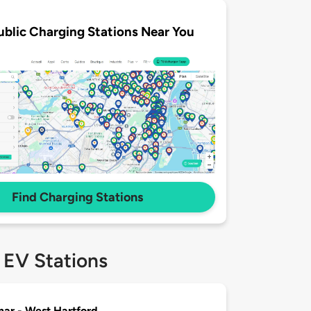
ublic Charging Stations Near You
Find Charging Stations
 EV Stations
ar - West Hartford