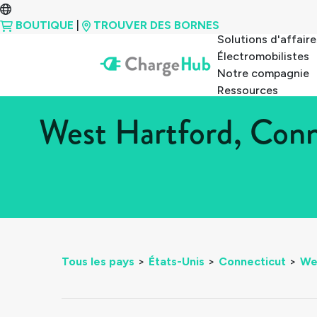
BOUTIQUE
|
TROUVER DES BORNES
Solutions d'affaire
Électromobilistes
Notre compagnie
Ressources
West Hartford, Conn
Tous les pays
>
États-Unis
>
Connecticut
>
We