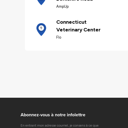
AmpUp
Connecticut
Veterinary Center
Flo
Abonnez-vous à notre infolettre
En entrant mon adresse courriel, je consens à ce que