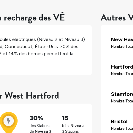
a recharge des VÉ
Autres V
New Ha
ules électriques (Niveau 2 et Niveau 3)
d
,
Connecticut
,
États-Unis
.
70%
des
Nombre Tota
2 et
14%
des bornes permettent la
Hartfor
Nombre Tota
ur West Hartford
Stamfor
Nombre Tota
30%
15
Bristol
des Stations
total
Niveau
Nombre Tota
de
Niveau 3
3
Stations