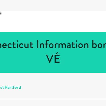
s
ecticut Information bor
VÉ
st Hartford