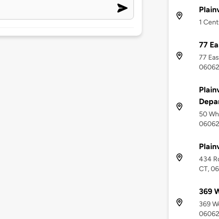
Plain
1 Cent
77 Ea
77 East
0606
Plain
Depa
50 Whit
0606
Plain
434 Ro
CT, 0
369 
369 Wo
0606