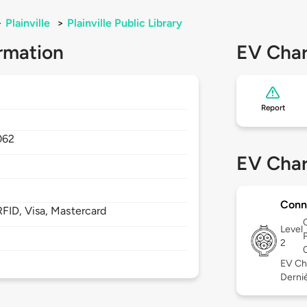
>
Plainville
>
Plainville Public Library
rmation
EV Char
Report
062
EV Char
Conn
FID, Visa, Mastercard
Level
2
EV Ch
Dernièr