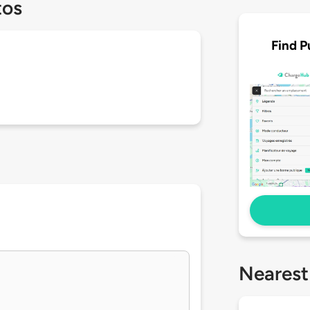
tos
Find P
Nearest