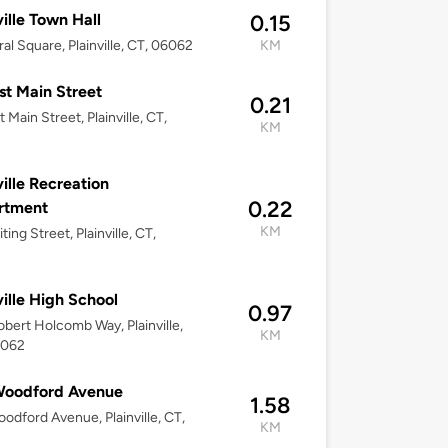
ville Town Hall
0.15
ral Square, Plainville, CT, 06062
KM
st Main Street
0.21
 Main Street, Plainville, CT,
KM
2
ville Recreation
0.22
rtment
KM
ing Street, Plainville, CT,
2
ville High School
0.97
bert Holcomb Way, Plainville,
KM
6062
Woodford Avenue
1.58
odford Avenue, Plainville, CT,
KM
2