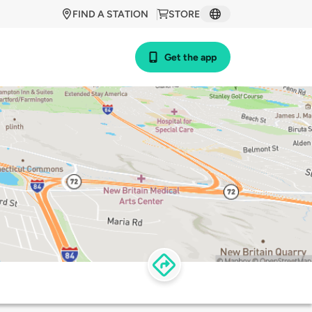
FIND A STATION
STORE
Get the app