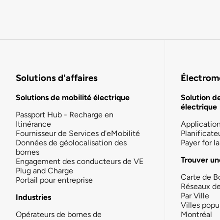
Solutions d'affaires
Électromo
Solutions de mobilité électrique
Solution d
électrique
Passport Hub - Recharge en
Itinérance
Applicatio
Fournisseur de Services d'eMobilité
Planificate
Données de géolocalisation des
Payer for 
bornes
Trouver un
Engagement des conducteurs de VE
Plug and Charge
Carte de B
Portail pour entreprise
Réseaux d
Par Ville
Industries
Villes popu
Opérateurs de bornes de
Montréal