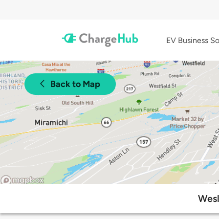
EV Business So
Back to Map
Wesl