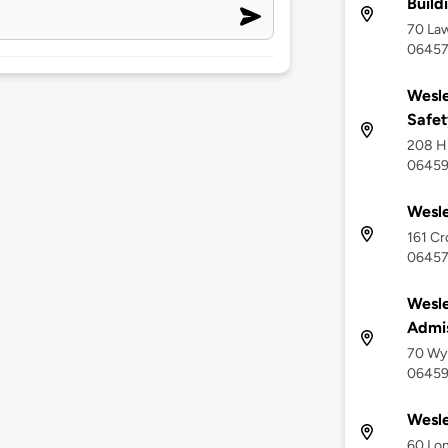
Build
70 Law
0645
Wesle
Safet
208 Hi
0645
Wesle
161 Cr
0645
Wesle
Admi
70 Wyl
0645
Wesle
60 Lon