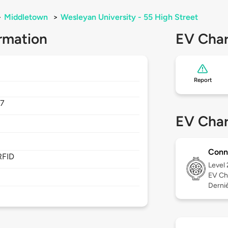
>
Middletown
>
Wesleyan University - 55 High Street
rmation
EV Char
Report
7
EV Char
Conn
RFID
Level
EV Ch
Derniè