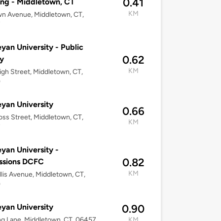
0.41
ing - Middletown, CT
KM
n Avenue, Middletown, CT,
7
yan University - Public
0.62
y
KM
gh Street, Middletown, CT,
9
yan University
0.66
oss Street, Middletown, CT,
KM
7
yan University -
0.82
ssions DCFC
KM
lis Avenue, Middletown, CT,
9
yan University
0.90
g Lane, Middletown, CT, 06457
KM