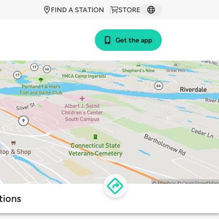
FIND A STATION
STORE
Get the app
tions