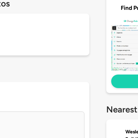
tos
Find P
Nearest
Wesle