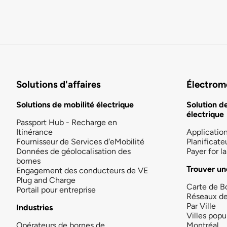
Solutions d'affaires
Électromo
Solutions de mobilité électrique
Solution d
électrique
Passport Hub - Recharge en
Itinérance
Applicatio
Fournisseur de Services d'eMobilité
Planificate
Données de géolocalisation des
Payer for 
bornes
Trouver un
Engagement des conducteurs de VE
Plug and Charge
Carte de B
Portail pour entreprise
Réseaux d
Par Ville
Industries
Villes popu
Opérateurs de bornes de
Montréal