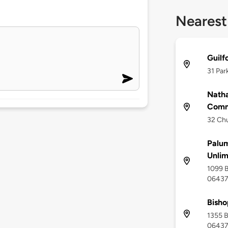
Nearest
Guilf
31 Par
Natha
Comm
32 Chu
Palu
Unlim
1099 B
0643
Bisho
1355 B
0643