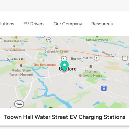
lutions
EV Drivers
Our Company
Resources
Toown Hall Water Street EV Charging Stations