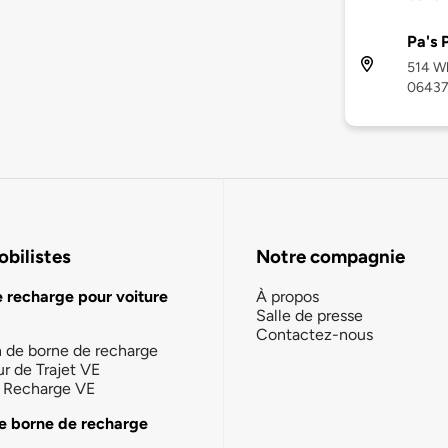
Pa's 
514 Wh
0643
bilistes
Notre compagnie
e recharge pour voiture
À propos
Salle de presse
Contactez-nous
n de borne de recharge
ur de Trajet VE
la Recharge VE
e borne de recharge