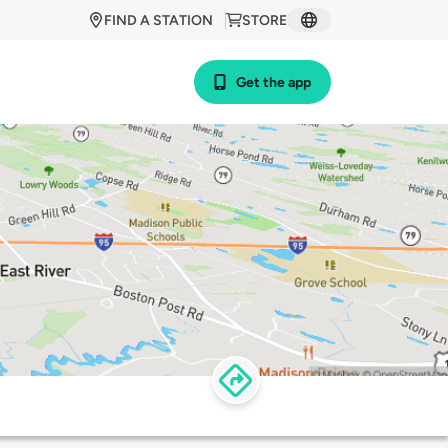
FIND A STATION
STORE
Get the app