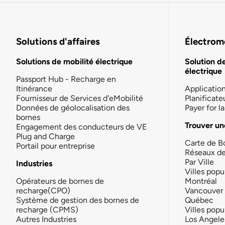
Solutions d'affaires
Électromo
Solutions de mobilité électrique
Solution d
électrique
Passport Hub - Recharge en
Itinérance
Applicatio
Fournisseur de Services d'eMobilité
Planificate
Données de géolocalisation des
Payer for 
bornes
Trouver un
Engagement des conducteurs de VE
Plug and Charge
Carte de B
Portail pour entreprise
Réseaux d
Par Ville
Industries
Villes popu
Opérateurs de bornes de
Montréal
recharge(CPO)
Vancouver
Système de gestion des bornes de
Québec
recharge (CPMS)
Villes popu
Autres Industries
Los Angele