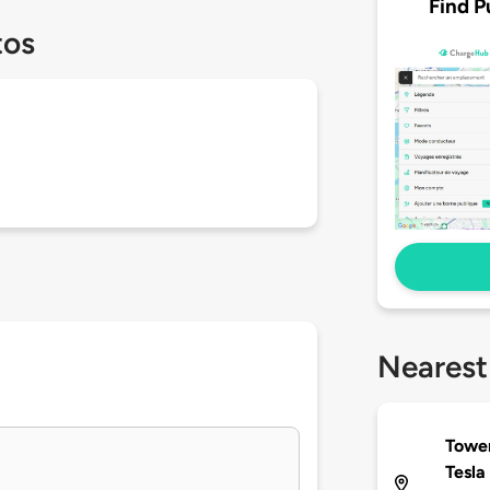
Find P
tos
Nearest
Tower
Tesla