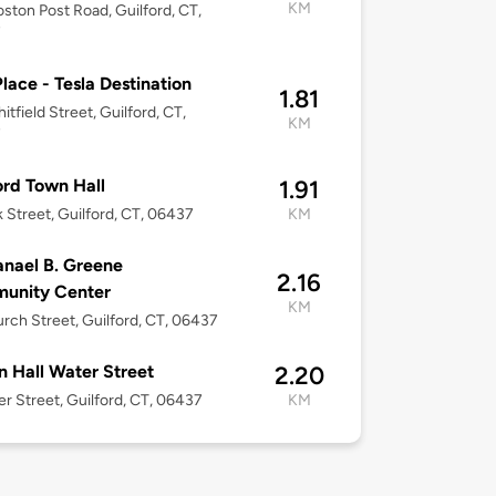
KM
ston Post Road, Guilford, CT,
7
Place - Tesla Destination
1.81
itfield Street, Guilford, CT,
KM
7
ord Town Hall
1.91
k Street, Guilford, CT, 06437
KM
nael B. Greene
2.16
unity Center
KM
rch Street, Guilford, CT, 06437
 Hall Water Street
2.20
er Street, Guilford, CT, 06437
KM