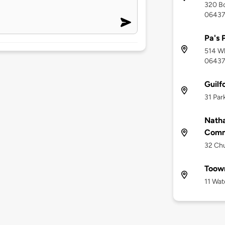
320 Bo
0643
Pa's 
514 Wh
0643
Guilf
31 Par
Natha
Comm
32 Chu
Toown
11 Wat