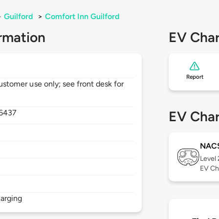
>
Guilford
>
Comfort Inn Guilford
rmation
EV Char
Report
customer use only; see front desk for
6437
EV Char
NAC
Level
EV Ch
arging