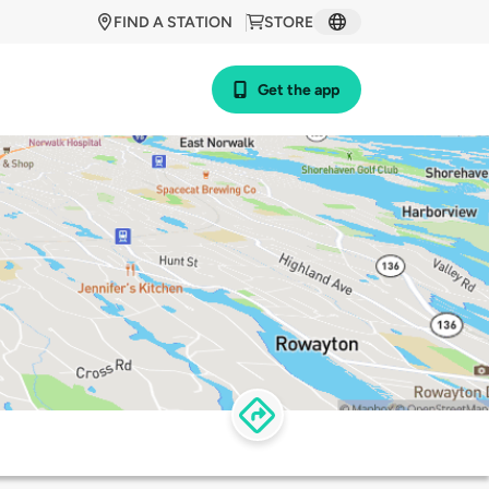
FIND A STATION
STORE
Get the app