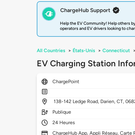
ChargeHub Support
Help the EV Community! Help others by
operators and EV drivers looking to cha
All Countries
>
États-Unis
>
Connecticut
EV Charging Station Info
ChargePoint
138-142 Ledge Road,
Darien,
CT,
068
Publique
24 Heures
ChargeHub App, Appli Réseau, Carte R