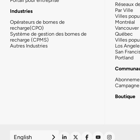
Portail pour entreprise
Réseaux d
Par Ville
Industries
Villes popu
Opérateurs de bornes de
Montréal
recharge(CPO)
Vancouver
Système de gestion des bornes de
Québec
recharge (CPMS)
Villes popu
Autres Industries
Los Angele
San Franci
Portland
Communau
Abonneme
Campagne 
Boutique
English