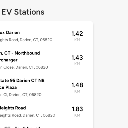
 EV Stations
ox Darien
1.42
ghts Road, Darien, CT, 06820
KM
n, CT - Northbound
1.43
rcharger
KM
en Close, Darien, CT, 06820
state 95 Darien CT NB
1.48
ce Plaza
KM
en Cl, Darien, CT, 06820
eights Road
1.83
ights Road, Darien, CT, 06820
KM