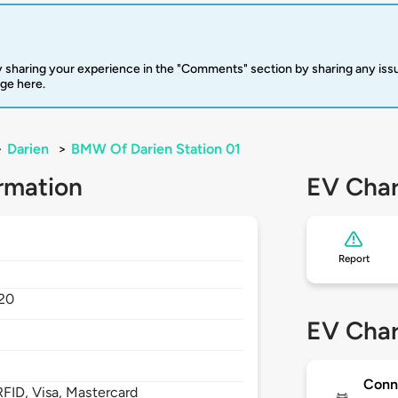
 sharing your experience in the "Comments" section by sharing any is
rge here.
>
Darien
>
BMW Of Darien Station 01
rmation
EV Char
Report
20
EV Char
Conn
FID, Visa, Mastercard