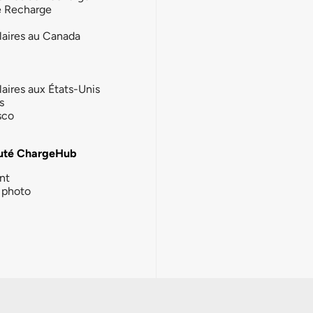
e Recharge
laires au Canada
laires aux États-Unis
s
sco
té ChargeHub
nt
photo