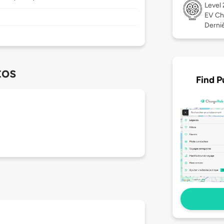
Level
EV Ch
Derniè
tos
Find P