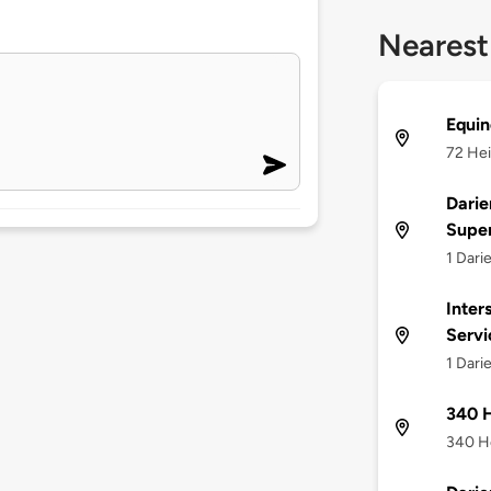
Nearest
Equin
72 Hei
Darie
Supe
1 Dari
Inter
Servi
1 Dari
340 H
340 He